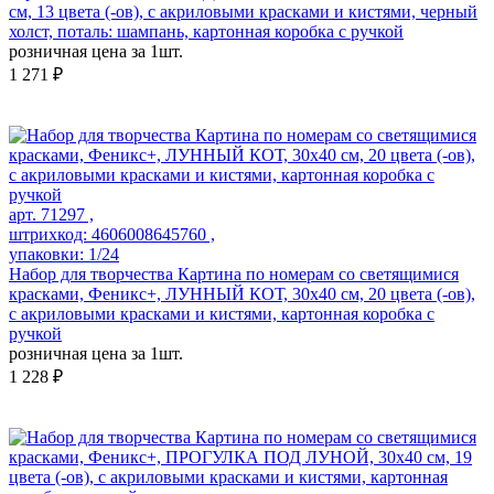
см, 13 цвета (-ов), с акриловыми красками и кистями, черный
холст, поталь: шампань, картонная коробка с ручкой
розничная цена за 1шт.
1 271 ₽
арт. 71297 ,
штрихкод: 4606008645760 ,
упаковки: 1/24
Набор для творчества Картина по номерам со светящимися
красками, Феникс+, ЛУННЫЙ КОТ, 30х40 см, 20 цвета (-ов),
с акриловыми красками и кистями, картонная коробка с
ручкой
розничная цена за 1шт.
1 228 ₽