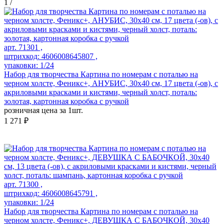
1
/
арт. 71301 ,
штрихкод: 4606008645807 ,
упаковки: 1/24
Набор для творчества Картина по номерам с поталью на
черном холсте, Феникс+, АНУБИС, 30х40 см, 17 цвета (-ов), с
акриловыми красками и кистями, черный холст, поталь:
золотая, картонная коробка с ручкой
розничная цена за 1шт.
1 271 ₽
арт. 71300 ,
штрихкод: 4606008645791 ,
упаковки: 1/24
Набор для творчества Картина по номерам с поталью на
черном холсте, Феникс+, ДЕВУШКА С БАБОЧКОЙ, 30х40