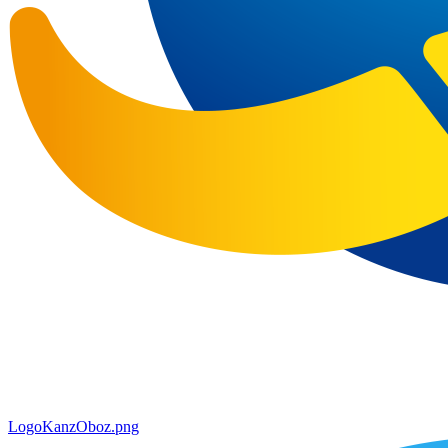
LogoKanzOboz.png