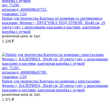
арт. 71296 ,
штрихкод: 4606008645753 ,
упаковки: 1/24
Набор для творчества Картина по номерам со светящимися
красками, Феникс+, ПРОГУЛКА ПОД ЛУНОЙ, 30х40 см, 19
цвета (-ов), с акриловыми красками и кистями, картонная
коробка с ручкой
розничная цена за 1шт.
1 228 ₽
арт. 71291 ,
штрихкод: 4606008645708 ,
упаковки: 1/24
Набор для творчества Картина по номерам с кристаллами,
Феникс+, БАЛЕРИНА, 30х40 см, 20 цвета (-ов), с акриловыми
красками и кистями, картонная коробка с ручкой
розничная цена за 1шт.
1 371 ₽