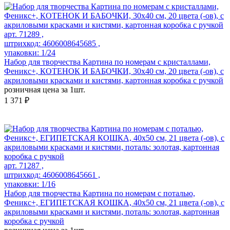
арт. 71289 ,
штрихкод: 4606008645685 ,
упаковки: 1/24
Набор для творчества Картина по номерам с кристаллами,
Феникс+, КОТЕНОК И БАБОЧКИ, 30х40 см, 20 цвета (-ов), с
акриловыми красками и кистями, картонная коробка с ручкой
розничная цена за 1шт.
1 371 ₽
арт. 71287 ,
штрихкод: 4606008645661 ,
упаковки: 1/16
Набор для творчества Картина по номерам с поталью,
Феникс+, ЕГИПЕТСКАЯ КОШКА, 40х50 см, 21 цвета (-ов), с
акриловыми красками и кистями, поталь: золотая, картонная
коробка с ручкой