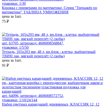
упаковки: 1/30
Книжка с примерами по математике. Серия "Тренажёр по
математике" ТАБЛИЦА УМНОЖЕНИЯ
цена за 1шт.
75 ₽
арт. 63705, штрихкод: 4606008568847,
упаковки: 1/5/50
Тетрадь, 165х203 мм, 48 л, вн.блок - клетка, выборочный
ТВИН лак, мягкий переплёт (2 скобы)
цена за 1шт.
91 ₽
арт. 64096, штрихкод: 4606008572752,
упаковки: 1/10/24/144
Набор цветных карандашей деревянных, КЛАССИК 12, 12