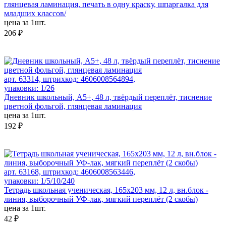
глянцевая ламинация, печать в одну краску, шпаргалка для
младших классов/
цена за 1шт.
206 ₽
арт. 63314, штрихкод: 4606008564894,
упаковки: 1/26
Дневник школьный, А5+, 48 л, твёрдый переплёт, тиснение
цветной фольгой, глянцевая ламинация
цена за 1шт.
192 ₽
арт. 63168, штрихкод: 4606008563446,
упаковки: 1/5/10/240
Тетрадь школьная ученическая, 165х203 мм, 12 л, вн.блок -
линия, выборочный УФ-лак, мягкий переплёт (2 скобы)
цена за 1шт.
42 ₽