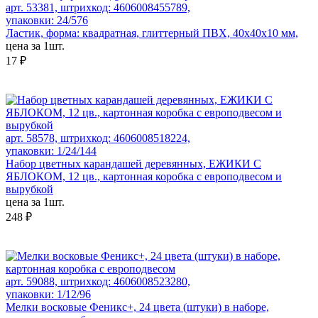
арт. 53381, штрихкод: 4606008455789,
упаковки: 24/576
Ластик, форма: квадратная, глиттерный ПВХ, 40x40x10 мм,
цена за 1шт.
17 ₽
арт. 58578, штрихкод: 4606008518224,
упаковки: 1/24/144
Набор цветных карандашей деревянных, ЕЖИКИ С
ЯБЛОКОМ, 12 цв., картонная коробка с европодвесом и
вырубкой
цена за 1шт.
248 ₽
арт. 59088, штрихкод: 4606008523280,
упаковки: 1/12/96
Мелки восковые Феникс+, 24 цвета (штуки) в наборе,