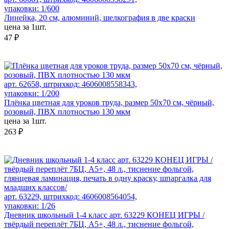
упаковки: 1/600
Линейка, 20 см, алюминий, шелкография в две краски
цена за 1шт.
47 ₽
арт. 62658, штрихкод: 4606008558343,
упаковки: 1/200
Плёнка цветная для уроков труда, размер 50х70 см, чёрный,
розовый, ПВХ плотностью 130 мкм
цена за 1шт.
263 ₽
арт. 63229, штрихкод: 4606008564054,
упаковки: 1/26
Дневник школьный 1-4 класс арт. 63229 КОНЕЦ ИГРЫ /
твёрдый переплёт 7БЦ, А5+, 48 л., тиснение фольгой,