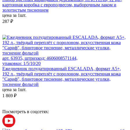
картонная коробка с европодвесом, выборочным лаком и
золотистым тиснением
цена за 1шт.
287 ₽
арт. 63935, штрихкод: 4606008571144,
упаковки: 1/5/10/20
Ежедневник полудатированный ESCALADA, формат А5+,
192 л., твёрдый переплёт с поролоном, искусственная кожа
"Сариф", блинтовое тиснение, металлические уголки,
тиснение фольгой
цена за 1шт.
1 869 ₽
Посмотреть в соцсетях: