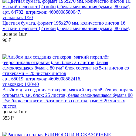
арт. 64782, штрихкод: 4606008580047,
упаковки: 1/50
Цветная бумага, формат 195х270 мм, количество листов 16,
мягкий переплёт (2 скобы), белая мелованная бумага, 80 г/м²,
цена за 1шт.
96 ₽
арт. 65019, штрихкод: 4606008582416,
упаковки: 1/20/40
Альбом для создания стикеров, мягкий переплёт (евроспираль
открытая), вн. блок: 25 листов, белая самоклеящаяся бумага 80
г/м² блок состоит из 5-ти листов со стикерами + 20 чистых
листов
цена за 1шт.
353 ₽