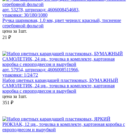
арт. 53278, штрихкод: 4606008454683,
упаковки: 30/180/1080
Ручка шариковая, 1.0 мм, цвет чернил: красный, тиснение
серебряной фольгой
цена за 1шт.
21 ₽
арт. 57954, штрихкод: 4606008511966,
упаковки: 1/24/72
Набор цветных карандашей пластиковых, БУМАЖНЫЙ
САМОЛЕТИК, 24 цв., точилка в комплекте, картонная
коробка с европодвесом и вырубкой
цена за 1шт.
351 ₽