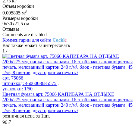
2.73 кг
Объем коробки
3
0.005805 м
Размеры коробки
9х30х21,5 см
Отзывы
Comments are disabled
Комментарии для сайта
Cackl
e
Вас также может заинтересовать
1
/
арт. 75066 ,
штрихкод: 4606008685575 ,
упаковки: 1/50
Цветная бумага арт. 75066 КАПИБАРА НА ОТДЫХЕ
/200x275 мм, папка с клапанами, 16 л, обложка - полноцветная
печать, мелованный картон 240 г/м², блок - газетная бумага, 45
г/м², 8 цветов, двусторонняя печать /
розничная цена за 1шт.
96 ₽