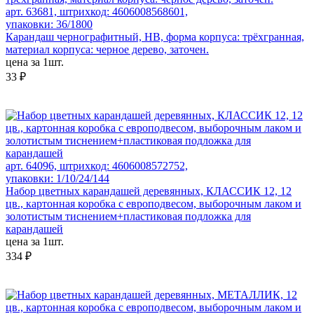
арт. 63681, штрихкод: 4606008568601,
упаковки: 36/1800
Карандаш чернографитный, HB, форма корпуса: трёхгранная,
материал корпуса: черное дерево, заточен.
цена за 1шт.
33 ₽
арт. 64096, штрихкод: 4606008572752,
упаковки: 1/10/24/144
Набор цветных карандашей деревянных, КЛАССИК 12, 12
цв., картонная коробка с европодвесом, выборочным лаком и
золотистым тиснением+пластиковая подложка для
карандашей
цена за 1шт.
334 ₽