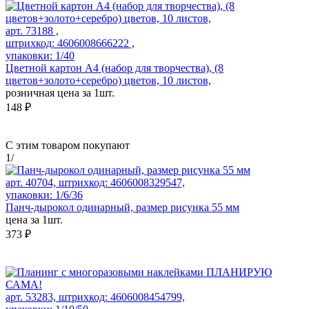
арт. 73188 ,
штрихкод: 4606008666222 ,
упаковки: 1/40
Цветной картон А4 (набор для творчества), (8
цветов+золото+серебро) цветов, 10 листов,
розничная цена за 1шт.
148 ₽
С этим товаром покупают
1
/
арт. 40704, штрихкод: 4606008329547,
упаковки: 1/6/36
Панч-дырокол одинарный, размер рисунка 55 мм
цена за 1шт.
373 ₽
арт. 53283, штрихкод: 4606008454799,