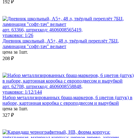
192 ₽
арт. 63366, штрихкод: 4606008565419,
упаковки: 1/26
Дневник школьный, А5+, 48 л, твёрдый переплёт 7БЦ,
ламинация "софт-тач" вельвет
цена за 1шт.
208 ₽
арт. 62708, штрихкод: 4606008558848,
упаковки: 1/12/144
Набор металлизированных браш-маркеров, 6 цветов (штук) в
наборе, картонная коробка с европодвесом и вырубкой
цена за 1шт.
327 ₽