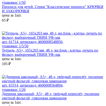
упаковки: 1/50
Прописи для детей. Серия "Классические прописи" КРЮЧКИ
И ЗАКОРЮЧКИ
цена за 1шт.
65 ₽
арт. 61714, штрихкод: 4606008548856,
упаковки: 1/5/50
Тетрадь, А5+, 165х203 мм, 48 л, вн.блок - клетка, печать по
фольге, выборочный ТВИН УФ-лак
цена за 1шт.
105 ₽
арт. 63314, штрихкод: 4606008564894,
упаковки: 1/26
Дневник школьный, А5+, 48 л, твёрдый переплёт, тиснение
цветной фольгой, глянцевая ламинация
цена за 1шт.