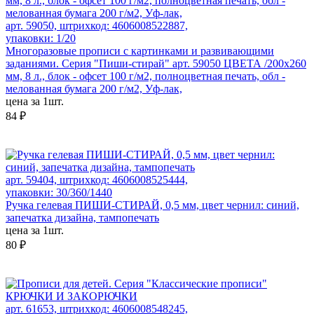
арт. 59050, штрихкод: 4606008522887,
упаковки: 1/20
Многоразовые прописи с картинками и развивающими
заданиями. Серия "Пиши-стирай" арт. 59050 ЦВЕТА /200х260
мм, 8 л., блок - офсет 100 г/м2, полноцветная печать, обл -
мелованная бумага 200 г/м2, Уф-лак,
цена за 1шт.
84 ₽
арт. 59404, штрихкод: 4606008525444,
упаковки: 30/360/1440
Ручка гелевая ПИШИ-СТИРАЙ, 0,5 мм, цвет чернил: синий,
запечатка дизайна, тампопечать
цена за 1шт.
80 ₽
арт. 61653, штрихкод: 4606008548245,