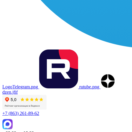
LogoTelegram.png
rutube.png
dzen.jfif
+7 (863) 261-89-62