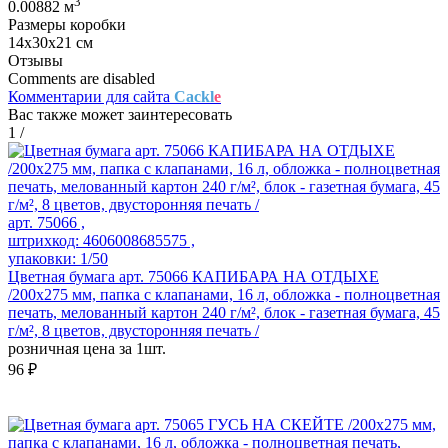
3
0.00882 м
Размеры коробки
14х30х21 см
Отзывы
Comments are disabled
Комментарии для сайта
Cackl
e
Вас также может заинтересовать
1
/
арт. 75066 ,
штрихкод: 4606008685575 ,
упаковки: 1/50
Цветная бумага арт. 75066 КАПИБАРА НА ОТДЫХЕ
/200x275 мм, папка с клапанами, 16 л, обложка - полноцветная
печать, мелованный картон 240 г/м², блок - газетная бумага, 45
г/м², 8 цветов, двусторонняя печать /
розничная цена за 1шт.
96 ₽