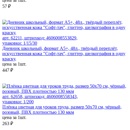
цена за 1шт.
57 ₽
арт. 62211, штрихкод: 4606008553829,
упаковки: 1/15/30
Дневник школьный, формат А5+, 48л., твёрдый переплёт,
искусственная кожа "Софт-тач", глиттер, шелкография в одну
краску,
цена за 1шт.
447 ₽
арт. 62658, штрихкод: 4606008558343,
упаковки: 1/200
Плёнка цветная для уроков труда, размер 50х70 см, чёрный,
розовый, ПВХ плотностью 130 мкм
цена за 1шт.
263 ₽