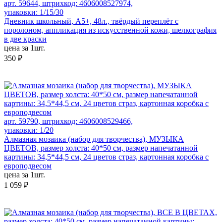
арт. 59644, штрихкод: 4606008527974,
упаковки: 1/15/30
Дневник школьный, А5+, 48л., твёрдый переплёт с
поролоном, аппликация из искусственной кожи, шелкография
в две краски
цена за 1шт.
350 ₽
арт. 59790, штрихкод: 4606008529466,
упаковки: 1/20
Алмазная мозаика (набор для творчества), МУЗЫКА
ЦВЕТОВ, размер холста: 40*50 см, размер напечатанной
картины: 34,5*44,5 см, 24 цветов страз, картонная коробка с
европодвесом
цена за 1шт.
1 059 ₽