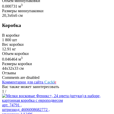
Объем миниупаковки
3
0.000731 м
Размеры миниупаковки
20,3х6х6 см
Коробка
В коробке
1 800 шт
Вес коробки
12.91 кг
Объем коробки
3
0.046464 м
Размеры коробки
44х32х33 см
Отзывы
Comments are disabled
Комментарии для сайта
Cackl
e
Вас также может заинтересовать
1
/
арт. 74791 ,
штрихкод: 4606008682772 ,