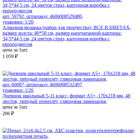
арт. 59792, штрихкод: 4606008529480,
упаковки: 1/20
Алмазная мозаика (набор для творчества), ВСЕ В ЦВЕТАХ,
размер холста: 40*50 см, размер напечатанной картины:
34,5*44,5 см, 24 цветов страз, картонная коробка с
европодвесом
цена за 1шт.
1 059 ₽
арт. 60087, штрихкод: 4606008532497,
упаковки: 1/26
Дневник школьный 5-11 класс, формат А5+, 170х218 мм, 48
листов, твёрдый переплёт, глянцевая ламинация,
цена за 1шт.
206 ₽