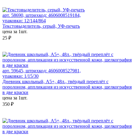
арт. 58690, штрихкод: 4606008519184,
упаковки: 12/144/864
Текстовыделитель, серый, УФ-печать
цена за 1шт.
25 ₽
арт. 59645, штрихкод: 4606008527981,
упаковки: 1/15/30
Дневник школьный, А5+, 48л., твёрдый переплёт с
поролоном, аппликация из искусственной кожи, шелкография
в две краски
цена за 1шт.
350 ₽