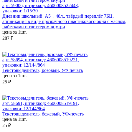
арт. 59006, штрихкод: 4606008522443,
упаковки: 1/15/30
Дневник школьный, А5+, 48л., твёрдый переплёт 7БЦ,
аппликация в виде прозрачного пластикового окна с маслом,
пайетками и глиттером внутри
цена за 1шт.
287 ₽
арт. 58694, штрихкод: 4606008519221,
упаковки: 12/144/864
Текстовыделитель, розовый, УФ-печать
цена за 1шт.
25 ₽
арт. 58691, штрихкод: 4606008519191,
упаковки: 12/144/864
Текстовыделитель, бежевый, УФ-печать
цена за 1шт.
25 ₽