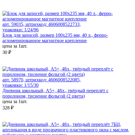
арт. 59035, штрихкод: 4606008522733,
упаковки: 1/24/96
Блок для записей, размер 100x235 мм, 40 л., ферро-
агломерированное магнитное крепление
цена за 1шт.
30 ₽
арт. 58970, штрихкод: 4606008522085,
упаковки: 1/15/30
Дневник школьный, А5+, 48л., твёрдый переплёт с
поролоном, тиснение фольгой (2 цвета)
цена за 1шт.
328 ₽