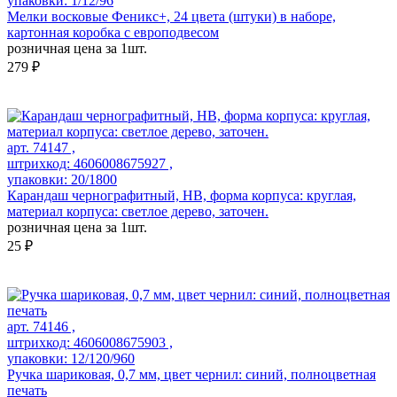
упаковки: 1/12/96
Мелки восковые Феникс+, 24 цвета (штуки) в наборе,
картонная коробка с европодвесом
розничная цена за 1шт.
279 ₽
арт. 74147 ,
штрихкод: 4606008675927 ,
упаковки: 20/1800
Карандаш чернографитный, HB, форма корпуса: круглая,
материал корпуса: светлое дерево, заточен.
розничная цена за 1шт.
25 ₽
арт. 74146 ,
штрихкод: 4606008675903 ,
упаковки: 12/120/960
Ручка шариковая, 0,7 мм, цвет чернил: синий, полноцветная
печать