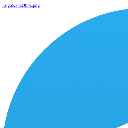
LogoKanzOboz.png