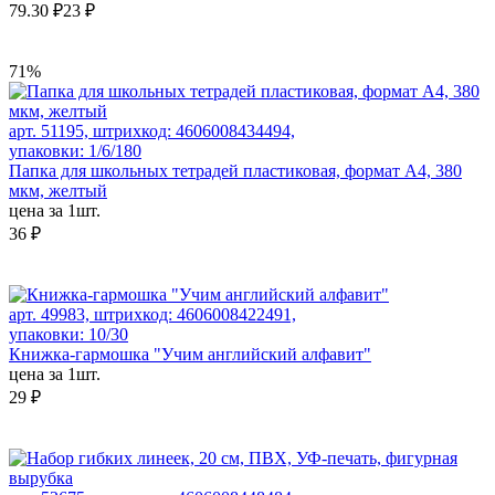
79.30 ₽
23 ₽
71%
арт. 51195, штрихкод: 4606008434494,
упаковки: 1/6/180
Папка для школьных тетрадей пластиковая, формат А4, 380
мкм, желтый
цена за 1шт.
36 ₽
арт. 49983, штрихкод: 4606008422491,
упаковки: 10/30
Книжка-гармошка "Учим английский алфавит"
цена за 1шт.
29 ₽