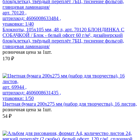
арт. 70120 ,
штрихкод: 4606008633484 ,
упаковки: 1/40
Блокноты, 105х105 мм, 48 л, арт. 70120 БЛОНДИНКА С
СОБАЧКОЙ / Блок - белый офсет 60 г/м², дизайнерский
блок(клетка), твёрдый переплёт 7БЦ, тиснение фольгой,
глянцевая ламинация/
розничная цена за 1шт.
170 ₽
арт. 69944 ,
штрихкод: 4606008631435 ,
упаковки: 1/50
Цветная бумага 200x275 мм (набор для творчества), 16 листов,
розничная цена за 1шт.
54 ₽