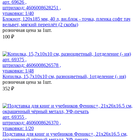
арт. 69626 ,
штрихкод: 4606008628251 ,
упаковки: 1/40
Блокнот, 120х185 мм, 40 л, вн.блок - точка, пленка софт тач
вельвет, мягкий переплёт (2 скобы)
розничная цена за 1шт.
100 ₽
арт. 69375 ,
штрихкод: 4606008626578 ,
упаковки: 1/48
Копилка, 15,7х10х10 см, разноцветный, 1отделение (- ия)
розничная цена за 1шт.
352 ₽
арт. 69355 ,
штрихкод: 4606008626370 ,
упаковки: 1/20
Подставка для книг и учебников Феникс+, 21х26х16.5 см,
окрашенный чёрный металл, УФ-печать