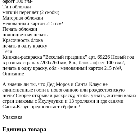
офсет 100 г/м²
Тип обложки
мягкий переплёт (2 скобы)
Материал обложки
мелованный картон 215 г/м²
Печать обложки
полноцветная печать
Красочность блока
печать в одну краску
Теги
Книжка-раскраска "Веселый праздник" арт. 69226 Новый год
в разных странах /200х260 мм, 8 л., блок - офсет 100 г/м2,
печать в одну краску, обл - мелованный картон 215 г/м²,
Описание
А знаешь ли ты, что Дед Мороз и Санта-Клаус не
единственные гости в новогоднюю или рождественскую
ночь? Скорее открывай раскраску, чтобы узнать, жители каких
стран знакомы с Йоулулукки и 13 троллями и где санями
Санта-Клаус предпочитает сёрфинг!
Упаковка
Единица товара