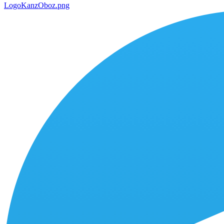
LogoKanzOboz.png