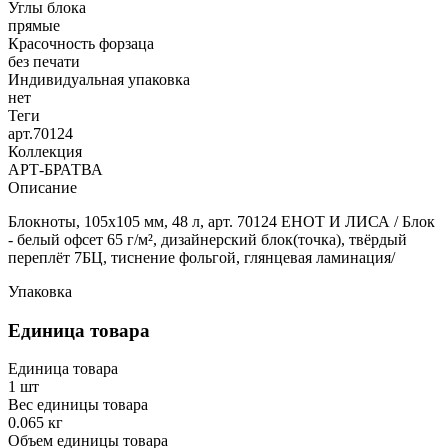
Углы блока
прямые
Красочность форзаца
без печати
Индивидуальная упаковка
нет
Теги
арт.70124
Коллекция
АРТ-БРАТВА
Описание
Блокноты, 105х105 мм, 48 л, арт. 70124 ЕНОТ И ЛИСА / Блок
- белый офсет 65 г/м², дизайнерский блок(точка), твёрдый
переплёт 7БЦ, тиснение фольгой, глянцевая ламинация/
Упаковка
Единица товара
Единица товара
1 шт
Вес единицы товара
0.065 кг
Объем единицы товара