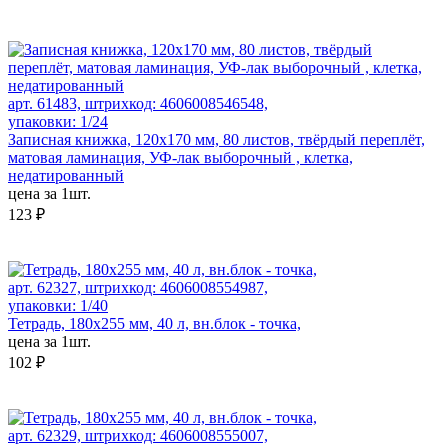
арт. 61483, штрихкод: 4606008546548,
упаковки: 1/24
Записная книжка, 120х170 мм, 80 листов, твёрдый переплёт,
матовая ламинация, УФ-лак выборочный , клетка,
недатированный
цена за 1шт.
123 ₽
арт. 62327, штрихкод: 4606008554987,
упаковки: 1/40
Тетрадь, 180х255 мм, 40 л, вн.блок - точка,
цена за 1шт.
102 ₽
арт. 62329, штрихкод: 4606008555007,