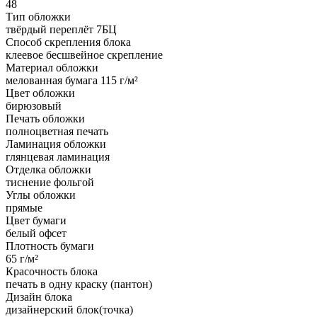
48
Тип обложки
твёрдый переплёт 7БЦ
Способ скрепления блока
клеевое бесшвейное скрепление
Материал обложки
мелованная бумага 115 г/м²
Цвет обложки
бирюзовый
Печать обложки
полноцветная печать
Ламинация обложки
глянцевая ламинация
Отделка обложки
тиснение фольгой
Углы обложки
прямые
Цвет бумаги
белый офсет
Плотность бумаги
65 г/м²
Красочность блока
печать в одну краску (пантон)
Дизайн блока
дизайнерский блок(точка)