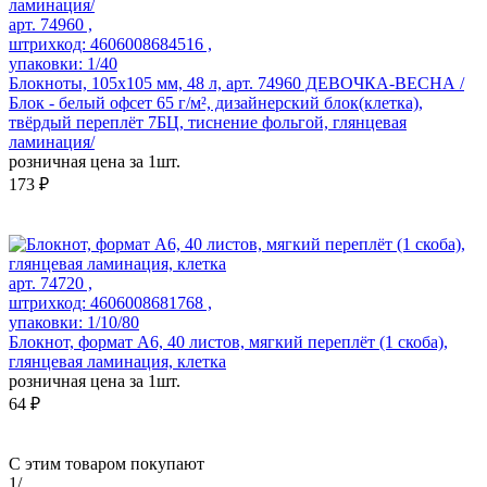
арт. 74960 ,
штрихкод: 4606008684516 ,
упаковки: 1/40
Блокноты, 105х105 мм, 48 л, арт. 74960 ДЕВОЧКА-ВЕСНА /
Блок - белый офсет 65 г/м², дизайнерский блок(клетка),
твёрдый переплёт 7БЦ, тиснение фольгой, глянцевая
ламинация/
розничная цена за 1шт.
173 ₽
арт. 74720 ,
штрихкод: 4606008681768 ,
упаковки: 1/10/80
Блокнот, формат А6, 40 листов, мягкий переплёт (1 скоба),
глянцевая ламинация, клетка
розничная цена за 1шт.
64 ₽
С этим товаром покупают
1
/