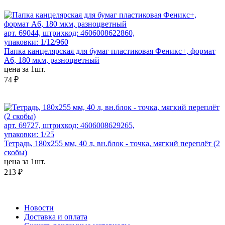
арт. 69044, штрихкод: 4606008622860,
упаковки: 1/12/960
Папка канцелярская для бумаг пластиковая Феникс+, формат
А6, 180 мкм, разноцветный
цена за 1шт.
74 ₽
арт. 69727, штрихкод: 4606008629265,
упаковки: 1/25
Тетрадь, 180х255 мм, 40 л, вн.блок - точка, мягкий переплёт (2
скобы)
цена за 1шт.
213 ₽
Новости
Доставка и оплата