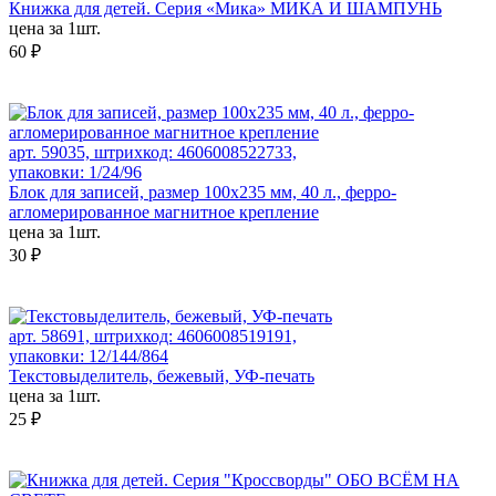
Книжка для детей. Серия «Мика» МИКА И ШАМПУНЬ
цена за 1шт.
60 ₽
арт. 59035, штрихкод: 4606008522733,
упаковки: 1/24/96
Блок для записей, размер 100x235 мм, 40 л., ферро-
агломерированное магнитное крепление
цена за 1шт.
30 ₽
арт. 58691, штрихкод: 4606008519191,
упаковки: 12/144/864
Текстовыделитель, бежевый, УФ-печать
цена за 1шт.
25 ₽