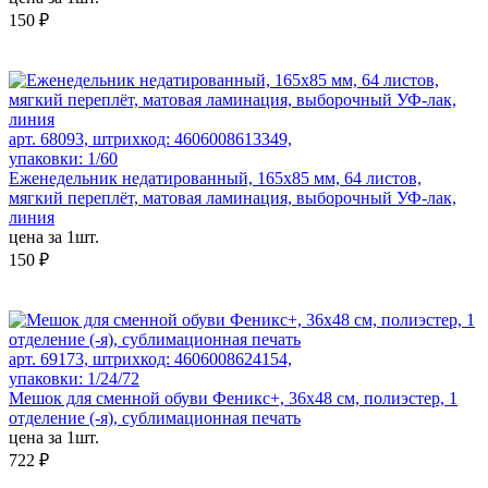
150 ₽
арт. 68093, штрихкод: 4606008613349,
упаковки: 1/60
Еженедельник недатированный, 165х85 мм, 64 листов,
мягкий переплёт, матовая ламинация, выборочный УФ-лак,
линия
цена за 1шт.
150 ₽
арт. 69173, штрихкод: 4606008624154,
упаковки: 1/24/72
Мешок для сменной обуви Феникс+, 36x48 см, полиэстер, 1
отделение (-я), сублимационная печать
цена за 1шт.
722 ₽