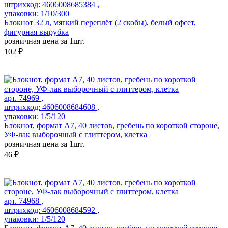
штрихкод: 4606008685384 ,
упаковки: 1/10/300
Блокнот 32 л, мягкий переплёт (2 скобы), белый офсет,
фигурная вырубка
розничная цена за 1шт.
102 ₽
арт. 74969 ,
штрихкод: 4606008684608 ,
упаковки: 1/5/120
Блокнот, формат А7, 40 листов, гребень по короткой стороне,
УФ-лак выборочный с глиттером, клетка
розничная цена за 1шт.
46 ₽
арт. 74968 ,
штрихкод: 4606008684592 ,
упаковки: 1/5/120