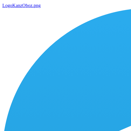
LogoKanzOboz.png