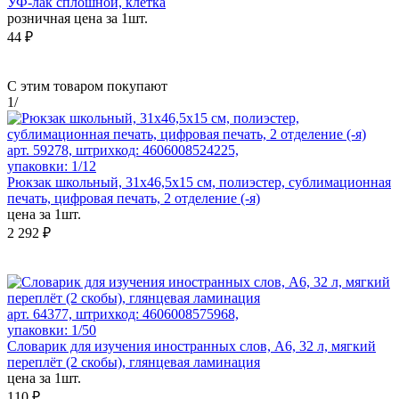
УФ-лак сплошной, клетка
розничная цена за 1шт.
44 ₽
С этим товаром покупают
1
/
арт. 59278, штрихкод: 4606008524225,
упаковки: 1/12
Рюкзак школьный, 31х46,5х15 см, полиэстер, сублимационная
печать, цифровая печать, 2 отделение (-я)
цена за 1шт.
2 292 ₽
арт. 64377, штрихкод: 4606008575968,
упаковки: 1/50
Словарик для изучения иностранных слов, А6, 32 л, мягкий
переплёт (2 скобы), глянцевая ламинация
цена за 1шт.
110 ₽