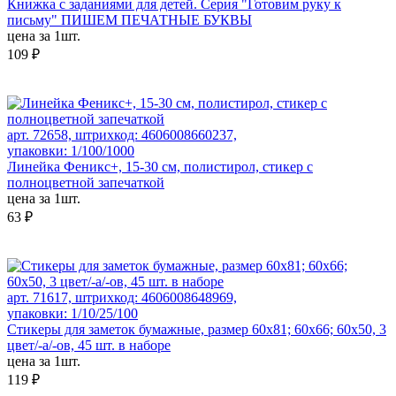
Книжка с заданиями для детей. Серия "Готовим руку к
письму" ПИШЕМ ПЕЧАТНЫЕ БУКВЫ
цена за 1шт.
109 ₽
арт. 72658, штрихкод: 4606008660237,
упаковки: 1/100/1000
Линейка Феникс+, 15-30 см, полистирол, стикер с
полноцветной запечаткой
цена за 1шт.
63 ₽
арт. 71617, штрихкод: 4606008648969,
упаковки: 1/10/25/100
Стикеры для заметок бумажные, размер 60х81; 60х66; 60х50, 3
цвет/-а/-ов, 45 шт. в наборе
цена за 1шт.
119 ₽