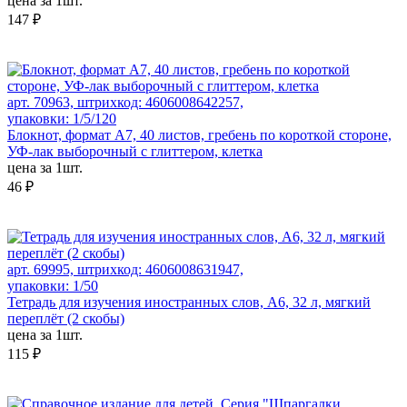
цена за 1шт.
147 ₽
арт. 70963, штрихкод: 4606008642257,
упаковки: 1/5/120
Блокнот, формат А7, 40 листов, гребень по короткой стороне,
УФ-лак выборочный с глиттером, клетка
цена за 1шт.
46 ₽
арт. 69995, штрихкод: 4606008631947,
упаковки: 1/50
Тетрадь для изучения иностранных слов, А6, 32 л, мягкий
переплёт (2 скобы)
цена за 1шт.
115 ₽