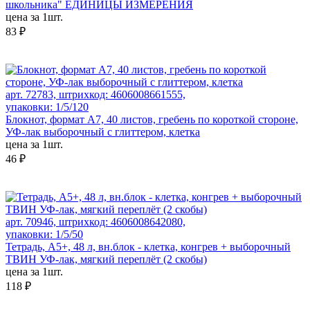
школьника" ЕДИНИЦЫ ИЗМЕРЕНИЯ
цена за 1шт.
83 ₽
арт. 72783, штрихкод: 4606008661555,
упаковки: 1/5/120
Блокнот, формат А7, 40 листов, гребень по короткой стороне,
УФ-лак выборочный с глиттером, клетка
цена за 1шт.
46 ₽
арт. 70946, штрихкод: 4606008642080,
упаковки: 1/5/50
Тетрадь, А5+, 48 л, вн.блок - клетка, конгрев + выборочный
ТВИН УФ-лак, мягкий переплёт (2 скобы)
цена за 1шт.
118 ₽