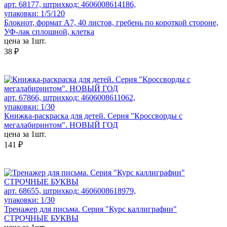
арт. 68177, штрихкод: 4606008614186,
упаковки: 1/5/120
Блокнот, формат А7, 40 листов, гребень по короткой стороне,
УФ-лак сплошной, клетка
цена за 1шт.
38 ₽
арт. 67866, штрихкод: 4606008611062,
упаковки: 1/30
Книжка-раскраска для детей. Серия "Кроссворды с
мегалабиринтом". НОВЫЙ ГОД
цена за 1шт.
141 ₽
арт. 68655, штрихкод: 4606008618979,
упаковки: 1/30
Тренажер для письма. Серия "Курс каллиграфии"
СТРОЧНЫЕ БУКВЫ