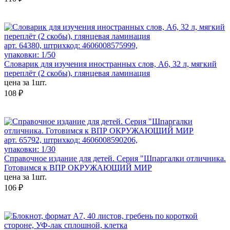
арт. 64380, штрихкод: 4606008575999,
упаковки: 1/50
Словарик для изучения иностранных слов, А6, 32 л, мягкий
переплёт (2 скобы), глянцевая ламинация
цена за 1шт.
108 ₽
арт. 65792, штрихкод: 4606008590206,
упаковки: 1/30
Справочное издание для детей. Серия "Шпаргалки отличника.
Готовимся к ВПР ОКРУЖАЮЩИЙ МИР
цена за 1шт.
106 ₽