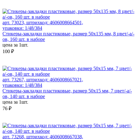
арт. 73023, штрихкод: 4606008664501,
упаковки: 1/48/384
Стикеры-закладки пластиковые, размер 50х135 мм, 8 цвет/-а/-
ов, 160 шт. в наборе
цена за 1шт.
100 ₽
арт. 73267, штрихкод: 4606008667021,
упаковки: 1/48/384
Стикеры-закладки пластиковые, размер 50х15 мм, 7 цвет/-а/-
ов, 140 шт. в наборе
цена за 1шт.
76 ₽
арт. 73268, штрихкод: 4606008667038,