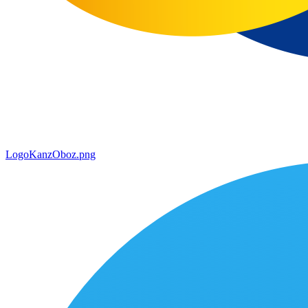
LogoKanzOboz.png