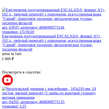
арт. 63935, штрихкод: 4606008571144,
упаковки: 1/5/10/20
Ежедневник полудатированный ESCALADA, формат А5+,
192 л., твёрдый переплёт с поролоном, искусственная кожа
"Сариф", блинтовое тиснение, металлические уголки,
тиснение фольгой
цена за 1шт.
1 869 ₽
Посмотреть в соцсетях:
арт. 64292, штрихкод: 4606008575135,
упаковки: 1/25