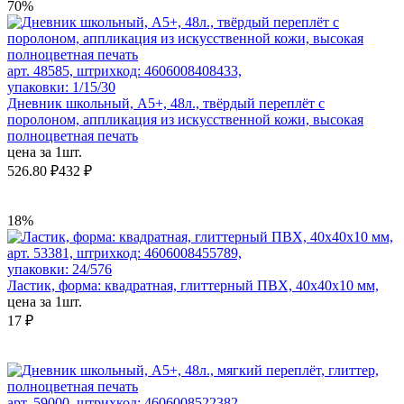
70%
арт. 48585, штрихкод: 4606008408433,
упаковки: 1/15/30
Дневник школьный, А5+, 48л., твёрдый переплёт с
поролоном, аппликация из искусственной кожи, высокая
полноцветная печать
цена за 1шт.
526.80 ₽
432 ₽
18%
арт. 53381, штрихкод: 4606008455789,
упаковки: 24/576
Ластик, форма: квадратная, глиттерный ПВХ, 40x40x10 мм,
цена за 1шт.
17 ₽
арт. 59000, штрихкод: 4606008522382,