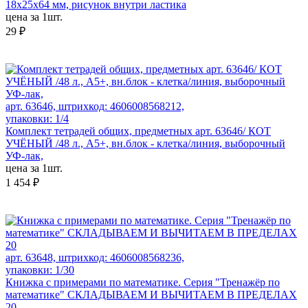
18х25х64 мм, рисунок внутри ластика
цена за 1шт.
29 ₽
арт. 63646, штрихкод: 4606008568212,
упаковки: 1/4
Комплект тетрадей общих, предметных арт. 63646/ КОТ
УЧЁНЫЙ /48 л., А5+, вн.блок - клетка/линия, выборочный
УФ-лак,
цена за 1шт.
1 454 ₽
арт. 63648, штрихкод: 4606008568236,
упаковки: 1/30
Книжка с примерами по математике. Серия "Тренажёр по
математике" СКЛАДЫВАЕМ И ВЫЧИТАЕМ В ПРЕДЕЛАХ
20