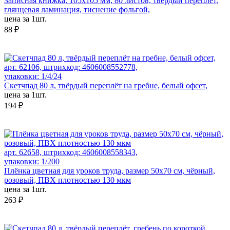
Записная книжка, 105х105 мм, 80 листов, твёрдый переплёт,
глянцевая ламинация, тиснение фольгой,
цена за 1шт.
88 ₽
арт. 62106, штрихкод: 4606008552778,
упаковки: 1/4/24
Скетчпад 80 л, твёрдый переплёт на гребне, белый офсет,
цена за 1шт.
194 ₽
арт. 62658, штрихкод: 4606008558343,
упаковки: 1/200
Плёнка цветная для уроков труда, размер 50х70 см, чёрный,
розовый, ПВХ плотностью 130 мкм
цена за 1шт.
263 ₽