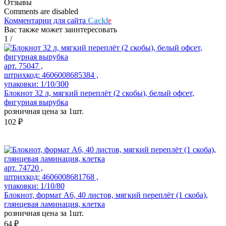
Отзывы
Comments are disabled
Комментарии для сайта
Cackl
e
Вас также может заинтересовать
1
/
арт. 75047 ,
штрихкод: 4606008685384 ,
упаковки: 1/10/300
Блокнот 32 л, мягкий переплёт (2 скобы), белый офсет,
фигурная вырубка
розничная цена за 1шт.
102 ₽
арт. 74720 ,
штрихкод: 4606008681768 ,
упаковки: 1/10/80
Блокнот, формат А6, 40 листов, мягкий переплёт (1 скоба),
глянцевая ламинация, клетка
розничная цена за 1шт.
64 ₽