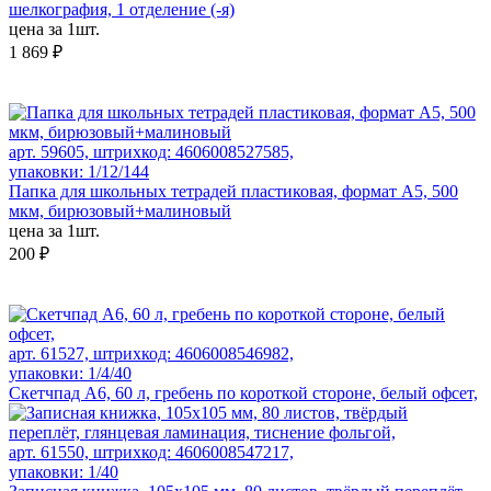
шелкография, 1 отделение (-я)
цена за 1шт.
1 869 ₽
арт. 59605, штрихкод: 4606008527585,
упаковки: 1/12/144
Папка для школьных тетрадей пластиковая, формат А5, 500
мкм, бирюзовый+малиновый
цена за 1шт.
200 ₽
арт. 61527, штрихкод: 4606008546982,
упаковки: 1/4/40
Скетчпад А6, 60 л, гребень по короткой стороне, белый офсет,
арт. 61550, штрихкод: 4606008547217,
упаковки: 1/40