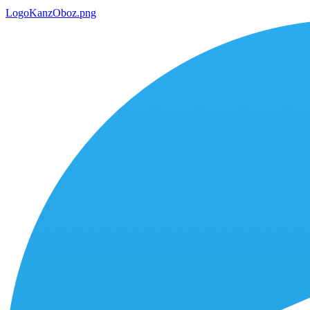
LogoKanzOboz.png