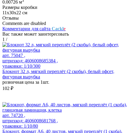
3
0.00726 м
Размеры коробки
11х30х22 см
Отзывы
Comments are disabled
Комментарии для сайта
Cackl
e
Вас также может заинтересовать
1
/
арт. 75047 ,
штрихкод: 4606008685384 ,
упаковки: 1/10/300
Блокнот 32 л, мягкий переплёт (2 скобы), белый офсет,
фигурная вырубка
розничная цена за 1шт.
102 ₽
арт. 74720 ,
штрихкод: 4606008681768 ,
упаковки: 1/10/80
Блокнот, формат А6, 40 листов, мягкий переплёт (1 скоба),