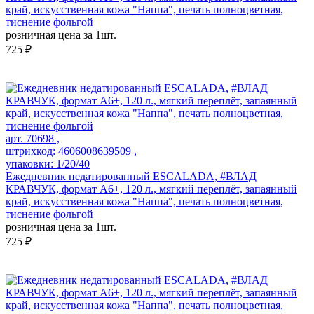
край, искусственная кожа "Наппа", печать полноцветная,
тиснение фольгой
розничная цена за 1шт.
725 ₽
арт. 70698 ,
штрихкод: 4606008639509 ,
упаковки: 1/20/40
Ежедневник недатированный ESCALADA, #ВЛАД
КРАВЧУК, формат А6+, 120 л., мягкий переплёт, запаянный
край, искусственная кожа "Наппа", печать полноцветная,
тиснение фольгой
розничная цена за 1шт.
725 ₽