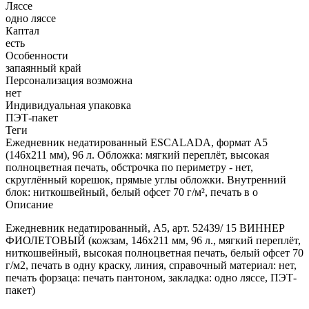
Ляссе
одно ляссе
Каптал
есть
Особенности
запаянный край
Персонализация возможна
нет
Индивидуальная упаковка
ПЭТ-пакет
Теги
Ежедневник недатированный ESCALADA, формат А5
(146х211 мм), 96 л. Обложка: мягкий переплёт, высокая
полноцветная печать, обстрочка по периметру - нет,
скруглённый корешок, прямые углы обложки. Внутренний
блок: ниткошвейный, белый офсет 70 г/м², печать в о
Описание
Ежедневник недатированный, А5, арт. 52439/ 15 ВИННЕР
ФИОЛЕТОВЫЙ (кожзам, 146х211 мм, 96 л., мягкий переплёт,
ниткошвейный, высокая полноцветная печать, белый офсет 70
г/м2, печать в одну краску, линия, справочный материал: нет,
печать форзаца: печать пантоном, закладка: одно ляссе, ПЭТ-
пакет)