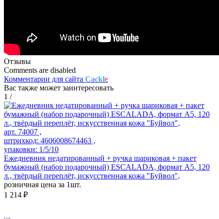
Отзывы
Comments are disabled
Комментарии для сайта
Cackl
e
Вас также может заинтересовать
1
/
арт. 74007 ,
штрихкод: 4606008674463 ,
упаковки: 1/5/10
Ежедневник недатированный + ручка шариковая + пакет
бумажный (набор подарочный) ESCALADA, формат А5, 120
л., твёрдый переплёт, искусственная кожа "Буйвол",
розничная цена за 1шт.
1 214 ₽