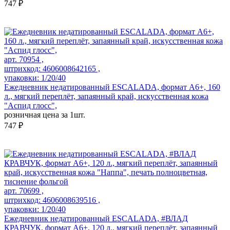
747 ₽
арт. 70954 ,
штрихкод: 4606008642165 ,
упаковки: 1/20/40
Ежедневник недатированный ESCALADA, формат А6+, 160
л., мягкий переплёт, запаянный край, искусственная кожа
"Аспид глосс",
розничная цена за 1шт.
747 ₽
арт. 70699 ,
штрихкод: 4606008639516 ,
упаковки: 1/20/40
Ежедневник недатированный ESCALADA, #ВЛАД
КРАВЧУК, формат А6+, 120 л., мягкий переплёт, запаянный