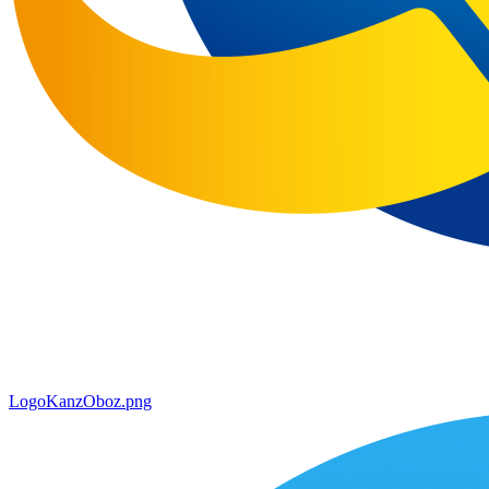
LogoKanzOboz.png