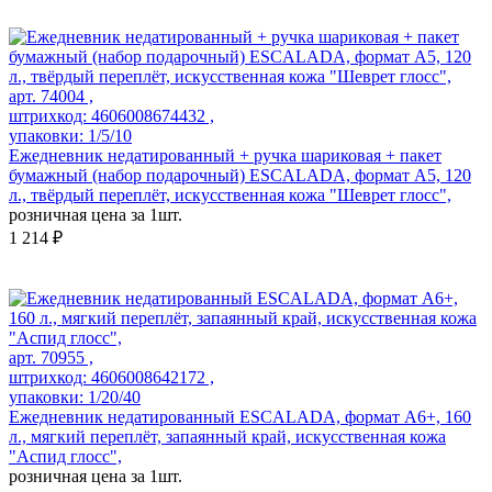
арт. 74004 ,
штрихкод: 4606008674432 ,
упаковки: 1/5/10
Ежедневник недатированный + ручка шариковая + пакет
бумажный (набор подарочный) ESCALADA, формат А5, 120
л., твёрдый переплёт, искусственная кожа "Шеврет глосс",
розничная цена за 1шт.
1 214 ₽
арт. 70955 ,
штрихкод: 4606008642172 ,
упаковки: 1/20/40
Ежедневник недатированный ESCALADA, формат А6+, 160
л., мягкий переплёт, запаянный край, искусственная кожа
"Аспид глосс",
розничная цена за 1шт.