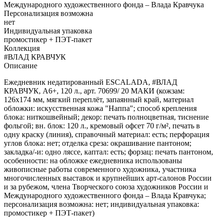
Международного художественного фонда – Влада Кравчука
Персонализация возможна
нет
Индивидуальная упаковка
промостикер + ПЭТ-пакет
Коллекция
#ВЛАД КРАВЧУК
Описание
Ежедневник недатированный ESCALADA, #ВЛАД
КРАВЧУК, А6+, 120 л., арт. 70699/ 20 МАКИ (кожзам:
126х174 мм, мягкий переплёт, запаянный край, материал
обложки: искусственная кожа "Наппа"; способ крепления
блока: ниткошвейный; декор: печать полноцветная, тиснение
фольгой; вн. блок: 120 л., кремовый офсет 70 г/м², печать в
одну краску (линия), справочный материал: есть; перфорация
углов блока: нет; отделка среза: окрашивание пантоном;
закладка/-и: одно ляссе, каптал: есть; форзац: печать пантоном,
особенности: на обложке ежедневника использованы
живописные работы современного художника, участника
многочисленных выставок и крупнейших арт-салонов России
и за рубежом, члена Творческого союза художников России и
Международного художественного фонда – Влада Кравчука;
персонализация возможна: нет; индивидуальная упаковка:
промостикер + ПЭТ-пакет)