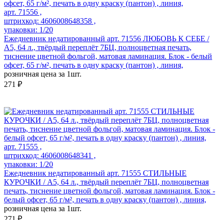
арт. 71556 ,
штрихкод: 4606008648358 ,
упаковки: 1/20
Ежедневник недатированный арт. 71556 ЛЮБОВЬ К СЕБЕ /
А5, 64 л., твёрдый переплёт 7БЦ, полноцветная печать,
тиснение цветной фольгой, матовая ламинация. Блок - белый
офсет, 65 г/м², печать в одну краску (пантон) , линия,
розничная цена за 1шт.
271 ₽
арт. 71555 ,
штрихкод: 4606008648341 ,
упаковки: 1/20
Ежедневник недатированный арт. 71555 СТИЛЬНЫЕ
КУРОЧКИ / А5, 64 л., твёрдый переплёт 7БЦ, полноцветная
печать, тиснение цветной фольгой, матовая ламинация. Блок -
белый офсет, 65 г/м², печать в одну краску (пантон) , линия,
розничная цена за 1шт.
271 ₽