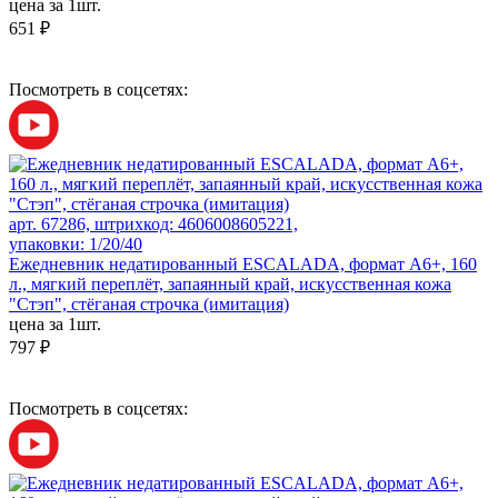
цена за 1шт.
651 ₽
Посмотреть в соцсетях:
арт. 67286, штрихкод: 4606008605221,
упаковки: 1/20/40
Ежедневник недатированный ESCALADA, формат А6+, 160
л., мягкий переплёт, запаянный край, искусственная кожа
"Стэп", стёганая строчка (имитация)
цена за 1шт.
797 ₽
Посмотреть в соцсетях: