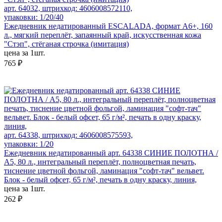
арт. 64032, штрихкод: 4606008572110,
упаковки: 1/20/40
Ежедневник недатированный ESCALADA, формат А6+, 160
л., мягкий переплёт, запаянный край, искусственная кожа
"Стэп", стёганая строчка (имитация)
цена за 1шт.
765 ₽
арт. 64338, штрихкод: 4606008575593,
упаковки: 1/20
Ежедневник недатированный арт. 64338 СИНИЕ ПОЛОТНА /
А5, 80 л., интегральный переплёт, полноцветная печать,
тиснение цветной фольгой, ламинация "софт-тач" вельвет.
Блок - белый офсет, 65 г/м², печать в одну краску, линия,
цена за 1шт.
262 ₽