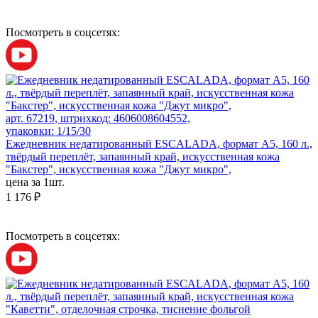
Посмотреть в соцсетях:
арт. 67219, штрихкод: 4606008604552,
упаковки: 1/15/30
Ежедневник недатированный ESCALADA, формат А5, 160 л.,
твёрдый переплёт, запаянный край, искусственная кожа
"Бакстер", искусственная кожа "Джут микро",
цена за 1шт.
1 176 ₽
Посмотреть в соцсетях: