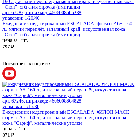
арт. 67287, штрихкод: 4606008605238,
упаковки: 1/20/40
Ежедневник недатированный ESCALADA, формат А6+, 160
л., мягкий переплёт, запаянный край, искусственная кожа
"Стэп", стёганая строчка (имитация)
цена за 1шт.
797 ₽
Посмотреть в соцсетях:
арт. 67246, штрихкод: 4606008604828,
упаковки: 1/15/30
Ежедневник недатированный ESCALADA, #ИЛОН МАСК,
формат А5, 160 л., интегральный переплёт, искусственная
кожа "Сариф", металлические уголки
цена за 1шт.
871 ₽