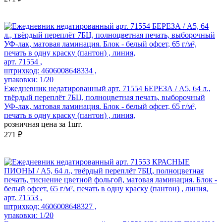
арт. 71554 ,
штрихкод: 4606008648334 ,
упаковки: 1/20
Ежедневник недатированный арт. 71554 БЕРЕЗА / А5, 64 л.,
твёрдый переплёт 7БЦ, полноцветная печать, выборочный
УФ-лак, матовая ламинация. Блок - белый офсет, 65 г/м²,
печать в одну краску (пантон) , линия,
розничная цена за 1шт.
271 ₽
арт. 71553 ,
штрихкод: 4606008648327 ,
упаковки: 1/20