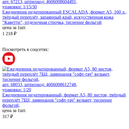
арт. 67213, штрихкод: 4606008604491,
упаковки: 1/15/30
Ежедневник недатированный ESCALADA, формат А5, 160 л.,
твёрдый переплёт, запаянный край, искусственная кожа
"Каветти", отделочная строчка, тиснение фольгой
цена за 1шт.
1 218 ₽
Посмотреть в соцсетях:
арт. 68033, штрихкод: 4606008612748,
упаковки: 1/20
Ежедневник недатированный, формат А5, 80 листов, твёрдый
переплёт 7БЦ, ламинация "софт-тач" вельвет, тиснение
фольгой,
цена за 1шт.
317 ₽