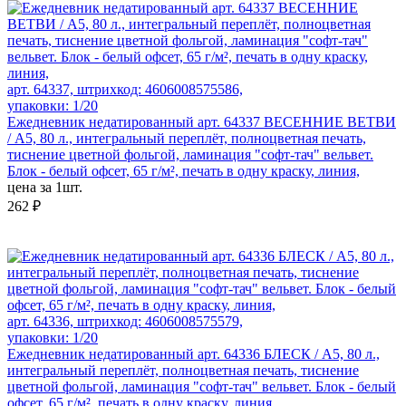
арт. 64337, штрихкод: 4606008575586,
упаковки: 1/20
Ежедневник недатированный арт. 64337 ВЕСЕННИЕ ВЕТВИ
/ А5, 80 л., интегральный переплёт, полноцветная печать,
тиснение цветной фольгой, ламинация "софт-тач" вельвет.
Блок - белый офсет, 65 г/м², печать в одну краску, линия,
цена за 1шт.
262 ₽
арт. 64336, штрихкод: 4606008575579,
упаковки: 1/20
Ежедневник недатированный арт. 64336 БЛЕСК / А5, 80 л.,
интегральный переплёт, полноцветная печать, тиснение
цветной фольгой, ламинация "софт-тач" вельвет. Блок - белый
офсет, 65 г/м², печать в одну краску, линия,