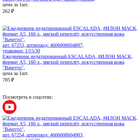
цена за 1шт.
262 ₽
арт. 67253, штрихкод: 4606008604897,
упаковки: 1/15/30
Ежедневник недатированный ESCALADA, #ИЛОН МАСК,
формат А5, 160 л., мягкий переплёт, искусственная кожа
"Вачетто",
цена за 1шт.
785 ₽
Посмотреть в соцсетях:
арт. 67254, штрихкод: 4606008604903,