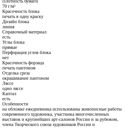
Плотность бумаги
70 г/м²
Красочность блока
печать в одну краску
Дизайн блока
линия
Справочный материал
есть
Углы блока
прямые
Перфорация углов блока
нет
Красочность форзаца
печать пантоном
Отделка среза
окрашивание пантоном
Ляссе
одно ляссе
Каптал
есть
Особенности
на обложке ежедневника использованы живописные работы
современного художника, участника многочисленных
выставок и крупнейших арт-салонов России и за рубежом,
члена Творческого союза художников России и