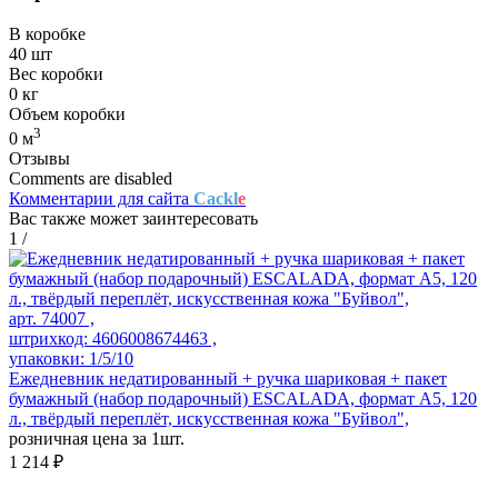
В коробке
40 шт
Вес коробки
0 кг
Объем коробки
3
0 м
Отзывы
Comments are disabled
Комментарии для сайта
Cackl
e
Вас также может заинтересовать
1
/
арт. 74007 ,
штрихкод: 4606008674463 ,
упаковки: 1/5/10
Ежедневник недатированный + ручка шариковая + пакет
бумажный (набор подарочный) ESCALADA, формат А5, 120
л., твёрдый переплёт, искусственная кожа "Буйвол",
розничная цена за 1шт.
1 214 ₽