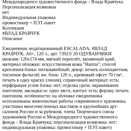
Международного художественного фонда – Влада Кравчука
Персонализация возможна
нет
Индивидуальная упаковка
промостикер + ПЭТ-пакет
Коллекция
#ВЛАД КРАВЧУК
Описание
Ежедневник недатированный ESCALADA, #ВЛАД
КРАВЧУК, А6+, 120 л., арт. 73923/ 20 ОДУВАНЧИКИ
(кожзам: 126х174 мм, мягкий переплёт, запаянный край,
материал обложки: искусственная кожа "Наппа"; способ
крепления блока: ниткошвейный; декор: печать полноцветная,
тиснение фольгой; вн. блок: 120 л., кремовый офсет 70 г/м²,
печать в одну краску (линия), справочный материал: есть;
перфорация углов блока: нет; отделка среза: окрашивание
пантоном; закладка/-и: одно ляссе, каптал: есть; форзац: печать
пантоном, особенности: на обложке ежедневника
использованы живописные работы современного художника,
участника многочисленных выставок и крупнейших арт-
салонов России и за рубежом, члена Творческого союза
художников России и Международного художественного
фонда – Влада Кравчука; персонализация возможна: нет;
индивидуальная упаковка: промостикер + ПЭТ-пакет)