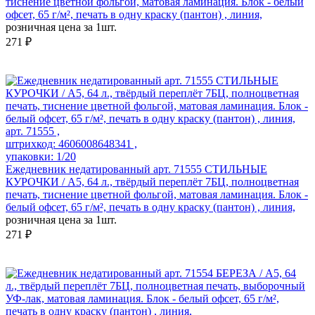
тиснение цветной фольгой, матовая ламинация. Блок - белый
офсет, 65 г/м², печать в одну краску (пантон) , линия,
розничная цена за 1шт.
271 ₽
арт. 71555 ,
штрихкод: 4606008648341 ,
упаковки: 1/20
Ежедневник недатированный арт. 71555 СТИЛЬНЫЕ
КУРОЧКИ / А5, 64 л., твёрдый переплёт 7БЦ, полноцветная
печать, тиснение цветной фольгой, матовая ламинация. Блок -
белый офсет, 65 г/м², печать в одну краску (пантон) , линия,
розничная цена за 1шт.
271 ₽