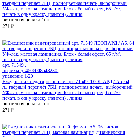
твёрдый переплёт 7БЦ, полноцветная печать, выборочный
УФ-лак, матовая ламинация. Блок - белый офсет, 65 г/м²,
печать в одну краску (пантон) , линия,
розничная цена за 1шт.
271 ₽
арт. 71549 ,
штрихкод: 4606008648280 ,
упаковки: 1/20
Ежедневник недатированный арт. 71549 ЛЕОПАРД / А5, 64
л., твёрдый переплёт 7БЦ, полноцветная печать, выборочный
УФ-лак, матовая ламинация. Блок - белый офсет, 65 г/м²,
печать в одну краску (пантон) , линия,
розничная цена за 1шт.
271 ₽