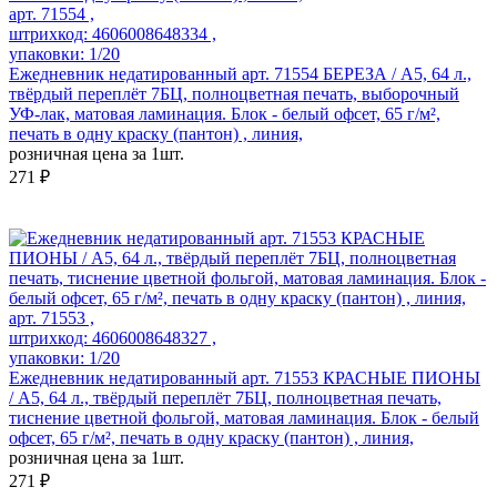
арт. 71554 ,
штрихкод: 4606008648334 ,
упаковки: 1/20
Ежедневник недатированный арт. 71554 БЕРЕЗА / А5, 64 л.,
твёрдый переплёт 7БЦ, полноцветная печать, выборочный
УФ-лак, матовая ламинация. Блок - белый офсет, 65 г/м²,
печать в одну краску (пантон) , линия,
розничная цена за 1шт.
271 ₽
арт. 71553 ,
штрихкод: 4606008648327 ,
упаковки: 1/20
Ежедневник недатированный арт. 71553 КРАСНЫЕ ПИОНЫ
/ А5, 64 л., твёрдый переплёт 7БЦ, полноцветная печать,
тиснение цветной фольгой, матовая ламинация. Блок - белый
офсет, 65 г/м², печать в одну краску (пантон) , линия,
розничная цена за 1шт.
271 ₽