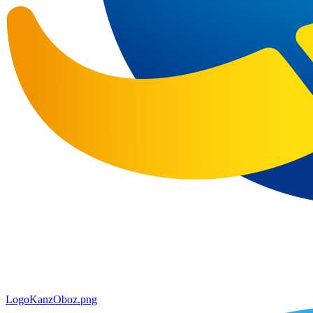
LogoKanzOboz.png