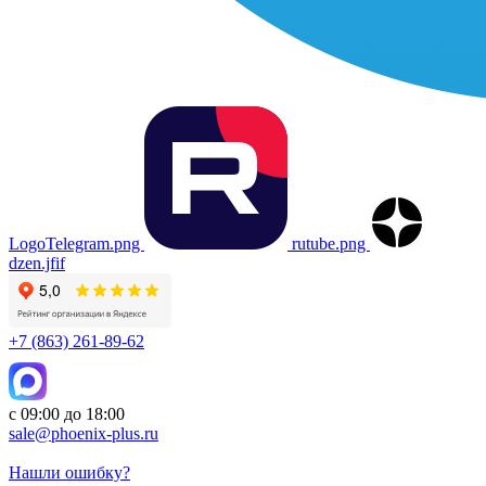
LogoTelegram.png
rutube.png
dzen.jfif
+7 (863) 261-89-62
с 09:00 до 18:00
sale@phoenix-plus.ru
Нашли ошибку?