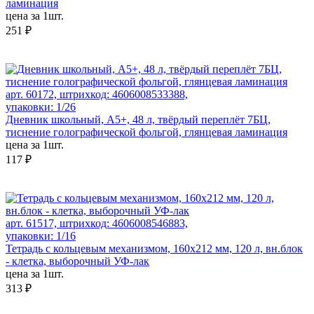
ламинация
цена за 1шт.
251 ₽
арт. 60172, штрихкод: 4606008533388,
упаковки: 1/26
Дневник школьный, А5+, 48 л, твёрдый переплёт 7БЦ,
тиснение голографической фольгой, глянцевая ламинация
цена за 1шт.
117 ₽
арт. 61517, штрихкод: 4606008546883,
упаковки: 1/16
Тетрадь с кольцевым механизмом, 160х212 мм, 120 л, вн.блок
- клетка, выборочный УФ-лак
цена за 1шт.
313 ₽