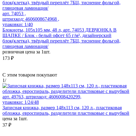
арт. 74053 ,
штрихкод: 4606008674968 ,
упаковки: 1/40
Блокноты, 105х105 мм, 48 л, арт. 74053 ДЕВЧОНКА В
ШАПКЕ / Блок - белый офсет 65 г/м², дизайнерский
блок(клетка), твёрдый переплёт 7БЦ, тиснение фольгой,
глянцевая ламинация/
розничная цена за 1шт.
173 ₽
С этим товаром покупают
1
/
арт. 49763, штрихкод: 4606008420299,
упаковки: 1/24/48
Записная книжка, размер 148х113 см, 120 л., пластиковая
обложка, евроспираль, разделители пластиковые с вырубкой
цена за 1шт.
37 ₽