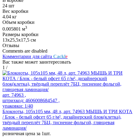
В коробке
24 шт
Вес коробки
4.04 кг
Объем коробки
3
0.005801 м
Размеры коробки
13х25,5х17,5 см
Отзывы
Comments are disabled
Комментарии для сайта
Cackl
e
Вас также может заинтересовать
1
/
арт. 74963 ,
штрихкод: 4606008684547 ,
упаковки: 1/40
Блокноты, 105х105 мм, 48 л, арт. 74963 МЫШЬ И ТРИ КОТА
/ Блок - белый офсет 65 г/м², дизайнерский блок(клетка),
твёрдый переплёт 7БЦ, тиснение фольгой, глянцевая
ламинация/
розничная цена за 1шт.