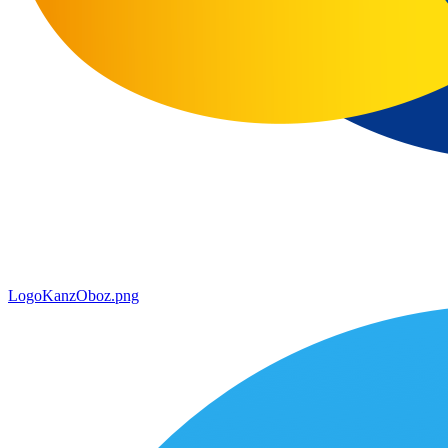
LogoKanzOboz.png