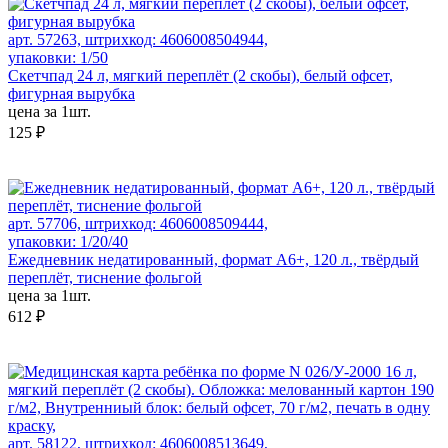
арт. 57263, штрихкод: 4606008504944,
упаковки: 1/50
Скетчпад 24 л, мягкий переплёт (2 скобы), белый офсет,
фигурная вырубка
цена за 1шт.
125 ₽
арт. 57706, штрихкод: 4606008509444,
упаковки: 1/20/40
Ежедневник недатированный, формат А6+, 120 л., твёрдый
переплёт, тиснение фольгой
цена за 1шт.
612 ₽
арт. 58122, штрихкод: 4606008513649,