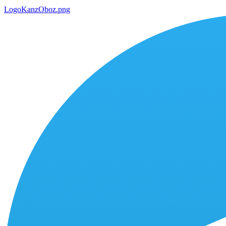
LogoKanzOboz.png