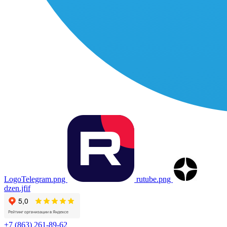
LogoTelegram.png
rutube.png
dzen.jfif
+7 (863) 261-89-62