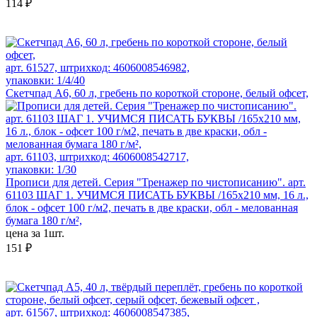
114 ₽
арт. 61527, штрихкод: 4606008546982,
упаковки: 1/4/40
Скетчпад А6, 60 л, гребень по короткой стороне, белый офсет,
арт. 61103, штрихкод: 4606008542717,
упаковки: 1/30
Прописи для детей. Серия "Тренажер по чистописанию". арт.
61103 ШАГ 1. УЧИМСЯ ПИСАТЬ БУКВЫ /165х210 мм, 16 л.,
блок - офсет 100 г/м2, печать в две краски, обл - мелованная
бумага 180 г/м²,
цена за 1шт.
151 ₽
арт. 61567, штрихкод: 4606008547385,