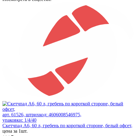
арт. 61526, штрихкод: 4606008546975,
упаковки: 1/4/40
Скетчпад А6, 60 л, гребень по короткой стороне, белый офсет,
цена за 1шт.