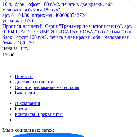
арт. 61104/30, штрихкод: 4606008542724,
упаковки: 1/30
Прописи для детей. Серия "Тренажер по чистописанию". арт.
61104 ШАГ 2. УЧИМСЯ ПИСАТЬ СЛОВА /165х210 мм, 16 л.,
блок - офсет 100 г/м2, печать в две краски, обл - мелованная
бумага 180 г/м²,
цена за 1шт.
156 ₽
Новости
Доставка и оплата
Скачать рекламные материалы
Вакансии
О компании
Бренды
Контакты и реквизиты
Мы в социальных сетях: