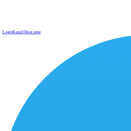
LogoKanzOboz.png