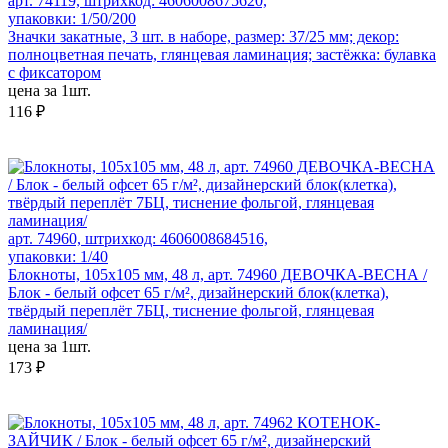
арт. 74119, штрихкод: 4606008675620,
упаковки: 1/50/200
Значки закатные, 3 шт. в наборе, размер: 37/25 мм; декор:
полноцветная печать, глянцевая ламинация; застёжка: булавка
с фиксатором
цена за 1шт.
116 ₽
арт. 74960, штрихкод: 4606008684516,
упаковки: 1/40
Блокноты, 105х105 мм, 48 л, арт. 74960 ДЕВОЧКА-ВЕСНА /
Блок - белый офсет 65 г/м², дизайнерский блок(клетка),
твёрдый переплёт 7БЦ, тиснение фольгой, глянцевая
ламинация/
цена за 1шт.
173 ₽