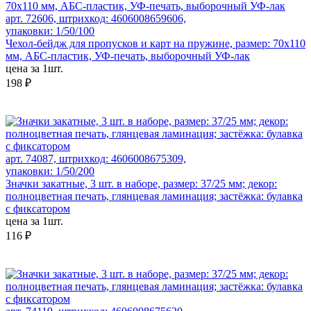
арт. 72606, штрихкод: 4606008659606,
упаковки: 1/50/100
Чехол-бейдж для пропусков и карт на пружине, размер: 70х110
мм, АБС-пластик, УФ-печать, выборочный УФ-лак
цена за 1шт.
198 ₽
арт. 74087, штрихкод: 4606008675309,
упаковки: 1/50/200
Значки закатные, 3 шт. в наборе, размер: 37/25 мм; декор:
полноцветная печать, глянцевая ламинация; застёжка: булавка
с фиксатором
цена за 1шт.
116 ₽