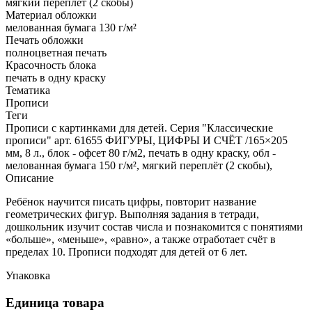
мягкий переплёт (2 скобы)
Материал обложки
мелованная бумага 130 г/м²
Печать обложки
полноцветная печать
Красочность блока
печать в одну краску
Тематика
Прописи
Теги
Прописи с картинками для детей. Серия "Классические
прописи" арт. 61655 ФИГУРЫ, ЦИФРЫ И СЧЁТ /165×205
мм, 8 л., блок - офсет 80 г/м2, печать в одну краску, обл -
мелованная бумага 150 г/м², мягкий переплёт (2 скобы),
Описание
Ребёнок научится писать цифры, повторит название
геометрических фигур. Выполняя задания в тетради,
дошкольник изучит состав числа и познакомится с понятиями
«больше», «меньше», «равно», а также отработает счёт в
пределах 10. Прописи подходят для детей от 6 лет.
Упаковка
Единица товара