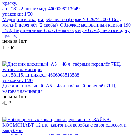
арт. 58122, штрихкод: 4606008513649,
упаковки: 1/50
Медицинская карта ребёнка по форме N 026/У-2000 16 л,
мягкий переплёт (2 скобы). Обложка: мелованный картон 190
г/м2, Внутренниый блок: белый офсет, 70 г/м2, печать в одну
краску,
цена за 1шт.
112 ₽
арт. 58115, штрихкод: 4606008513588,
упаковки: 1/20
Дневник школьный, А5+, 48 л, твёрдый переплёт 7БЦ,
матовая ламинация
цена за 1шт.
41 ₽