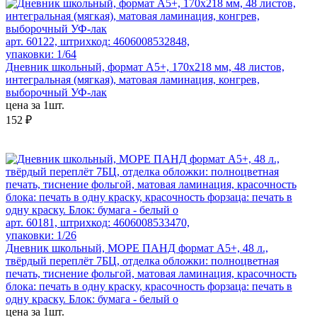
арт. 60122, штрихкод: 4606008532848,
упаковки: 1/64
Дневник школьный, формат А5+, 170х218 мм, 48 листов,
интегральная (мягкая), матовая ламинация, конгрев,
выборочный УФ-лак
цена за 1шт.
152 ₽
арт. 60181, штрихкод: 4606008533470,
упаковки: 1/26
Дневник школьный, МОРЕ ПАНД формат А5+, 48 л.,
твёрдый переплёт 7БЦ, отделка обложки: полноцветная
печать, тиснение фольгой, матовая ламинация, красочность
блока: печать в одну краску, красочность форзаца: печать в
одну краску. Блок: бумага - белый о
цена за 1шт.