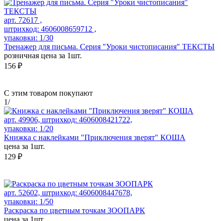
арт. 72617 ,
штрихкод: 4606008659712 ,
упаковки: 1/30
Тренажер для письма. Серия "Уроки чистописания" ТЕКСТЫ
розничная цена за 1шт.
156 ₽
С этим товаром покупают
1
/
арт. 49906, штрихкод: 4606008421722,
упаковки: 1/20
Книжка с наклейками "Приключения зверят" КОША
цена за 1шт.
129 ₽
арт. 52602, штрихкод: 4606008447678,
упаковки: 1/50
Раскраска по цветным точкам ЗООПАРК
цена за 1шт.