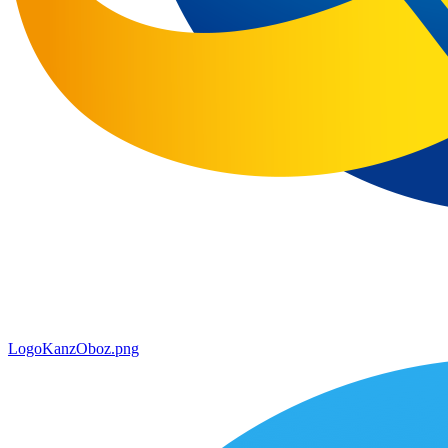
LogoKanzOboz.png