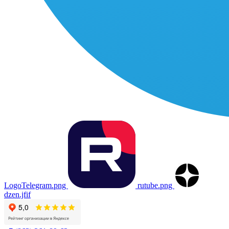
LogoTelegram.png
rutube.png
dzen.jfif