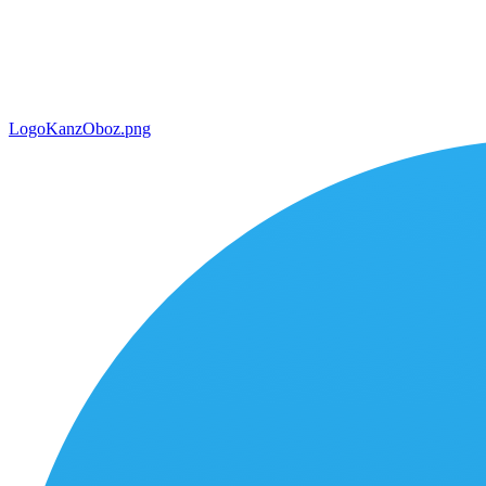
LogoKanzOboz.png