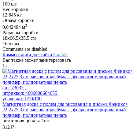
100 шт
Вес коробки
12.645 кг
Объем коробки
3
0.042494 м
Размеры коробки
18х66,5х35,5 см
Отзывы
Comments are disabled
Комментарии для сайта
Cackl
e
Вас также может заинтересовать
1
/
арт. 73037 ,
штрихкод: 4606008664655 ,
упаковки: 1/50/100
Магнитная доска c полем для рисования и письма Феникс+
22,2х25,3 см, мелованная бумага, ферроагломерированный
полимер, полноцветная печать
розничная цена за 1шт.
312 ₽