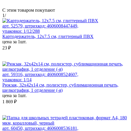
С этим товаром покупают
1
/
арт. 52579, штрихкод: 4606008447449,
упаковки: 1/12/288
Картодержатель, 12x7.5 см, глиттерный ПВХ
цена за 1шт.
23 ₽
арт. 59316, штрихкод: 4606008524607,
упаковки: 1/14
Рюкзак, 32x42x14 см, полиэстер, сублимационная печать,
шелкография, 1 отделение (-я)
цена за 1шт.
1 869 ₽
арт. 60450, штрихкод: 4606008536181,