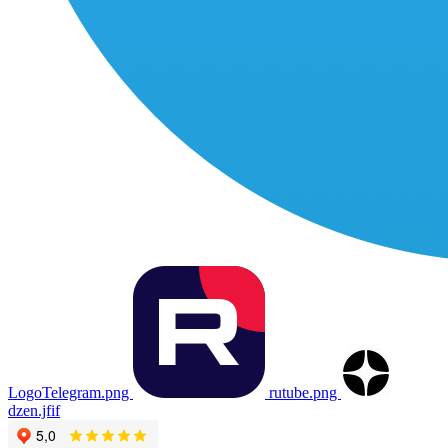
LogoTelegram.png
rutube.png
dzen.jfif