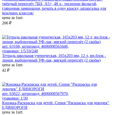
твёрдый переплёт 7БЦ, А5+, 48 л., тиснение фольгой,
глянцевая ламинация, печать в одну краску, шпаргалка для
младших классов/
цена за 1шт.
206 ₽
арт. 63168, штрихкод: 4606008563446,
упаковки: 1/5/10/240
Тетрадь школьная ученическая, 165х203 мм, 12 л, вн.блок -
линия, выборочный УФ-лак, мягкий переплёт (2 скобы)
цена за 1шт.
42 ₽
арт. 63622, штрихкод: 4606008567970,
упаковки: 1/30
Книжка-Раскраска для детей. Серия "Раскраска для девочек"
ЕДИНОРОГИ
цена за 1шт.