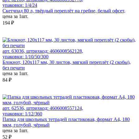
упаковки: 1/4/24
Скетчпад 80 л, твёрдый переплёт на гребне, белый офсет,
цена за 1шт.
194 ₽
арт. 63036, штрихкод: 4606008562128,
упаковки: 1/10/50/300
Блокнот, 120х117 мм, 30 листов, мягкий переплёт (2 скобы),
без печати
цена за 1шт.
84 ₽
арт. 62536, штрихкод: 4606008557124,
упаковки: 1/12/360
Папка для школьных тетрадей пластиковая, формат А4, 180
мкм, голубой, чёрный
цена за 1шт.
52 ₽