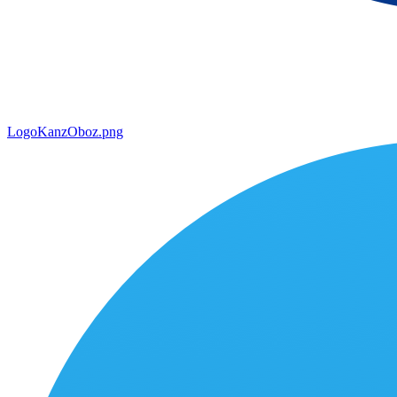
LogoKanzOboz.png