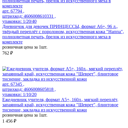
арт. 67794 ,
штрихкод: 4606008610331 ,
упаковки: 1/20/40
Дневничок для девочек ПРИНЦЕССЫ, формат А6+, 96 л.,
твёрдый переплёт с поролоном, искусственная кожа "Наппа",
полноцветная печать, брелок из искусственного меха в
комплекте
розничная цена за 1шт.
762 ₽
арт. 67345 ,
штрихкод: 4606008605818 ,
упаковки: 1/10/20
Ежедневник учителя, формат А5+, 160л., мягкий переплёт,
запаянный край, искусственная кожа "Шеврет", блинтовое
тиснение, закладка из искусственной кожи
розничная цена за 1шт.
1 456 ₽