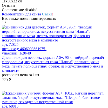
11х30х22 см
Отзывы
Comments are disabled
Комментарии для сайта
Cackl
e
Вас также может заинтересовать
1
/
арт. 72825 ,
штрихкод: 4606008661975 ,
упаковки: 1/20/40
Дневничок для девочек, формат А6+, 96 л., твёрдый переплёт
с поролоном, искусственная кожа "Наппа", аппликация из
меха, печать полноцветная, брелок из искусственного меха в
комплекте
розничная цена за 1шт.
779 ₽
арт. 68818 ,