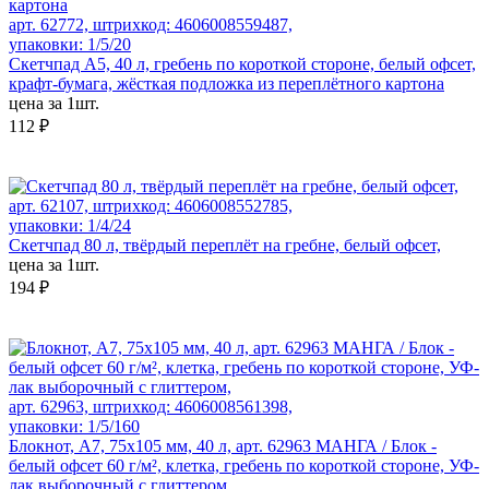
арт. 62772, штрихкод: 4606008559487,
упаковки: 1/5/20
Скетчпад А5, 40 л, гребень по короткой стороне, белый офсет,
крафт-бумага, жёсткая подложка из переплётного картона
цена за 1шт.
112 ₽
арт. 62107, штрихкод: 4606008552785,
упаковки: 1/4/24
Скетчпад 80 л, твёрдый переплёт на гребне, белый офсет,
цена за 1шт.
194 ₽
арт. 62963, штрихкод: 4606008561398,
упаковки: 1/5/160
Блокнот, А7, 75х105 мм, 40 л, арт. 62963 МАНГА / Блок -
белый офсет 60 г/м², клетка, гребень по короткой стороне, УФ-
лак выборочный с глиттером,