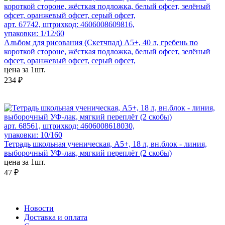
арт. 67742, штрихкод: 4606008609816,
упаковки: 1/12/60
Альбом для рисования (Скетчпад) А5+, 40 л, гребень по
короткой стороне, жёсткая подложка, белый офсет, зелёный
офсет, оранжевый офсет, серый офсет,
цена за 1шт.
234 ₽
арт. 68561, штрихкод: 4606008618030,
упаковки: 10/160
Тетрадь школьная ученическая, А5+, 18 л, вн.блок - линия,
выборочный УФ-лак, мягкий переплёт (2 скобы)
цена за 1шт.
47 ₽
Новости
Доставка и оплата