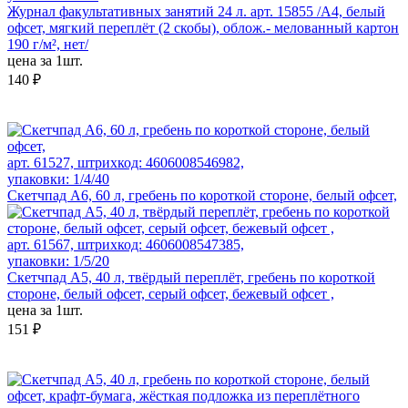
Журнал факультативных занятий 24 л. арт. 15855 /А4, белый
офсет, мягкий переплёт (2 скобы), облож.- мелованный картон
190 г/м², нет/
цена за 1шт.
140 ₽
арт. 61527, штрихкод: 4606008546982,
упаковки: 1/4/40
Скетчпад А6, 60 л, гребень по короткой стороне, белый офсет,
арт. 61567, штрихкод: 4606008547385,
упаковки: 1/5/20
Скетчпад А5, 40 л, твёрдый переплёт, гребень по короткой
стороне, белый офсет, серый офсет, бежевый офсет ,
цена за 1шт.
151 ₽