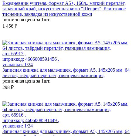
Ежедневник учителя, формат А5+, 160л., мягкий переплёт,
запаянный край, искусственная кожа "Шеврет", блинтовое
тиснение, закладка из искусственной кожи
розничная цена за 1шт.
1 456 ₽
арт. 65917 ,
штрихкод: 4606008591456 ,
упаковки: 1/24
Записная книжка для мальчишек, формат А5, 145х205 мм, 64
листов, твёрдый переплёт, глянцевая ламинация,
розничная цена за 1шт.
298 ₽
арт. 65916 ,
штрихкод: 4606008591449 ,
упаковки: 1/24
Записная книжка для мальчишек, формат А5, 145х205 мм, 64