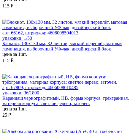
115 ₽
арт. 66162, штрихкод: 4606008594013,
упаковки: 1/50
Блокнот, 130х130 мм, 32 листов, мягкий переплёт, матовая
ламинация, выборочный УФ-лак, дизайнерский блок
цена за 1шт.
115 ₽
арт. 67809, штрихкод: 4606008610485,
упаковки: 36/1800
Карандаш чернографитный, HB, форма корпуса: трёхгранная,
материал корпуса: светлое дерево, заточен.
цена за 1шт.
25 ₽