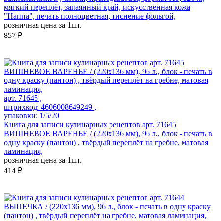
мягкий переплёт, запаянный край, искусственная кожа
"Наппа", печать полноцветная, тиснение фольгой,
розничная цена за 1шт.
857 ₽
арт. 71645 ,
штрихкод: 4606008649249 ,
упаковки: 1/5/20
Книга для записи кулинарных рецептов арт. 71645
ВИШНЕВОЕ ВАРЕНЬЕ / (220х136 мм), 96 л., блок - печать в
одну краску (пантон) , твёрдый переплёт на гребне, матовая
ламинация,
розничная цена за 1шт.
414 ₽