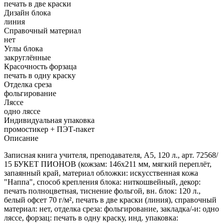
печать в две краски
Дизайн блока
линия
Справочный материал
нет
Углы блока
закруглённые
Красочность форзаца
печать в одну краску
Отделка среза
фольгирование
Ляссе
одно ляссе
Индивидуальная упаковка
промостикер + ПЭТ-пакет
Описание
Записная книга учителя, преподавателя, А5, 120 л., арт. 72568/
15 БУКЕТ ПИОНОВ (кожзам: 146х211 мм, мягкий переплёт,
запаянный край, материал обложки: искусственная кожа
"Наппа", способ крепления блока: ниткошвейный, декор:
печать полноцветная, тиснение фольгой, вн. блок: 120 л.,
белый офсет 70 г/м², печать в две краски (линия), справочный
материал: нет, отделка среза: фольгирование, закладка/-и: одно
ляссе, форзац: печать в одну краску, инд. упаковка: