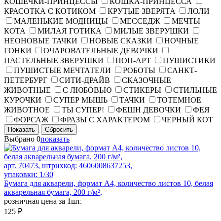
КОШЕЧКИ-ПРИНЦЕССЫ
КОШКА-ПРИНЦЕССА
КРАСОТКА С КОТИКОМ
КРУТЫЕ ЗВЕРЯТА
ЛОЛИ
МАЛЕНЬКИЕ МОДНИЦЫ
МЕССЕДЖ
МЕЧТЫ
КОТА
МИЛАЯ ГОТИКА
МИЛЫЕ ЗВЕРУШКИ
НЕОНОВЫЕ ТАЧКИ
НОВЫЕ СКАЗКИ
НОЧНЫЕ
ГОНКИ
ОЧАРОВАТЕЛЬНЫЕ ДЕВОЧКИ
ПАСТЕЛЬНЫЕ ЗВЕРУШКИ
ПОП-АРТ
ПУШИСТИКИ
ПУШИСТЫЕ МЕЧТАТЕЛИ
РОБОТЫ
САНКТ-
ПЕТЕРБУРГ
СИТИ-ДРАЙВ
СКАЗОЧНЫЕ
ЖИВОТНЫЕ
С ЛЮБОВЬЮ
СТИКЕРЫ
СТИЛЬНЫЕ
КУРОЧКИ
СУПЕР МЫШЬ
ТАЧКИ
ТОТЕМНОЕ
ЖИВОТНОЕ
ТЫ СУПЕР!
ФЕШН ДЕВОЧКИ
ФЕЯ
ФОРСАЖ
ФРАЗЫ С ХАРАКТЕРОМ
ЧЕРНЫЙ КОТ
Показать
Сбросить
Выбрано
0
показать
арт. 70473, штрихкод: 4606008637253,
упаковки: 1/30
Бумага для акварели, формат А4, количество листов 10, белая
акварельная бумага, 200 г/м²,
розничная цена за 1шт.
125 ₽