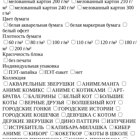
мелованный картон 200 г/м²
мелованный картон 210 г/
м²
мелованный картон 240 г/м²
мелованный картон 300
г/м²
Цвет бумаги
белая акварельная бумага
белая маркерная бумага
белый офсет
Плотность бумаги
60 г/м²
80 г/м²
100 г/м²
110 г/м²
120 г/м²
180 г/
м²
200 г/м²
Красочность блока
без печати
Индивидуальная упаковка
ПЭТ-запайка
ПЭТ-пакет
нет
Коллекция
АКВАРЕЛЬНЫЕ ЗВЕРУШКИ
АНИМЕ/МАНГА
АНИМЕ КОМИКС
АНИМЕ С КОТИКАМИ
АРТ-
БРАТВА
БАЛЕРИНЫ
БЕЛЫЙ КОТ
БОЛЬШИЕ
КОТЫ
ВЕРНЫЕ ДРУЗЬЯ
ВОЛШЕБНЫЙ КОТ
ГОРОДСКИЕ ГОНКИ
ГОРОДСКИЕ ИСТОРИИ
ГОРОДСКИЕ КОШЕЧКИ
ДЕВУШКА С КОТОМ
ДЕРЗКИЕ ЗВЕРУШКИ
ДИНО ПАТТЕРН
ИЗЛУЧЕНИЕ
ИСТРЕБИТЕЛЬ
КАПИБАРА-МИЛАШКА
КИБЕР
АНИМЕ
КИБОРГ
КОКЕТКОР
КОТЫ В ШКОЛЕ