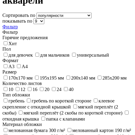
акварели
Сортировать по
показывать по
Фильтр
Фильтр
Горячие предложения
Хит
Пол
для девочек
для мальчиков
универсальный
Формат
А3
А4
Размер
170х170 мм
195х195 мм
200х140 мм
285х200 мм
Количество листов
10
12
16
20
24
40
Тип обложки
гребень
гребень по короткой стороне
клеевое
скрепление с откидной крышкой
мягкий переплёт (2
скобы)
мягкий переплёт (2 скобы по короткой стороне)
откидная крышка
папка с клапанами
Материал обложки
мелованная бумага 300 г/м²
мелованный картон 190 г/м²