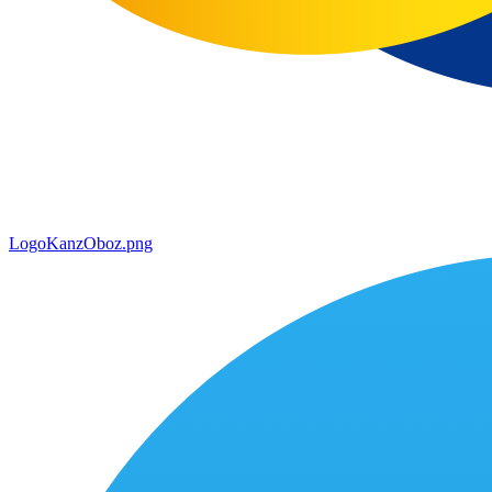
LogoKanzOboz.png