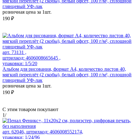
мягкий переплёт (2 скобы), белый офсет, 100 г/м², сплошной
глянцевый УФ-лак
розничная цена за 1шт.
190 ₽
арт. 73131 ,
штрихкод: 4606008665645 ,
упаковки: 1/5/20
Альбом для рисования, формат А4, количество листов 40,
мягкий переплёт (2 скобы), белый офсет, 100 г/м², сплошной
глянцевый УФ-лак
розничная цена за 1шт.
190 ₽
С этим товаром покупают
1
/
арт. 62046, штрихкод: 4606008552174,
упаковки: 1/24/96