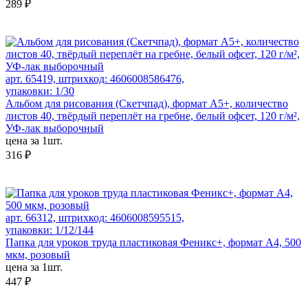
289 ₽
арт. 65419, штрихкод: 4606008586476,
упаковки: 1/30
Альбом для рисования (Скетчпад), формат А5+, количество
листов 40, твёрдый переплёт на гребне, белый офсет, 120 г/м²,
УФ-лак выборочный
цена за 1шт.
316 ₽
арт. 66312, штрихкод: 4606008595515,
упаковки: 1/12/144
Папка для уроков труда пластиковая Феникс+, формат А4, 500
мкм, розовый
цена за 1шт.
447 ₽