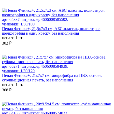
арт. 65337, штрихкод: 4606008585592,
упаковки: 1/50/100
Пенал Феникс+, 21,5x7x3 см, АБС-пластик, полистирол,
шелкография в одну краску, без наполнения
цена за 1шт.
302 ₽
арт. 65271, штрихкод: 4606008584939,
упаковки: 1/30/120
Пенал Феникс+, 21х7х7 см, микрофибра на ПВХ-основе,
сублимационная печать, без наполнения
цена за 1шт.
368 ₽
арт. 64183, штрихкод: 4606008574022,