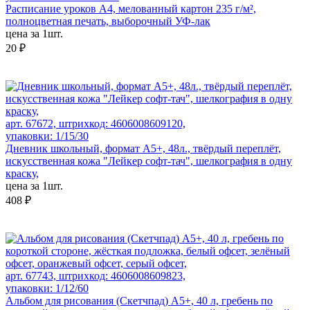
Расписание уроков А4, мелованный картон 235 г/м²,
полноцветная печать, выборочный УФ-лак
цена за 1шт.
20 ₽
арт. 67672, штрихкод: 4606008609120,
упаковки: 1/15/30
Дневник школьный, формат А5+, 48л., твёрдый переплёт,
искусственная кожа "Лейкер софт-тач", шелкография в одну
краску,
цена за 1шт.
408 ₽
арт. 67743, штрихкод: 4606008609823,
упаковки: 1/12/60
Альбом для рисования (Скетчпад) А5+, 40 л, гребень по