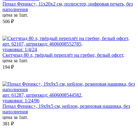
Пенал Феникс+, 11x20x2 см, полиэстер, цифровая печать, без
наполнения
цена за 1шт.
506 ₽
арт. 62107, штрихкод: 4606008552785,
упаковки: 1/4/24
Скетчпад 80 л, твёрдый переплёт на гребне, белый офсет,
цена за 1шт.
194 ₽
арт. 61287, штрихкод: 4606008544582,
упаковки: 1/24/96
Пенал Феникс+, 19х9х5 см, нейлон, резиновая нашивка, без
наполнения
цена за 1шт.
381 ₽