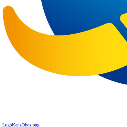
LogoKanzOboz.png