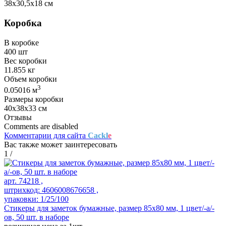
38х30,5х18 см
Коробка
В коробке
400 шт
Вес коробки
11.855 кг
Объем коробки
3
0.05016 м
Размеры коробки
40х38х33 см
Отзывы
Comments are disabled
Комментарии для сайта
Cackl
e
Вас также может заинтересовать
1
/
арт. 74218 ,
штрихкод: 4606008676658 ,
упаковки: 1/25/100
Стикеры для заметок бумажные, размер 85х80 мм, 1 цвет/-а/-
ов, 50 шт. в наборе