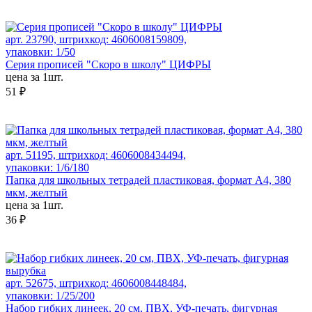
арт. 23790, штрихкод: 4606008159809,
упаковки: 1/50
Серия прописей "Скоро в школу" ЦИФРЫ
цена за 1шт.
51 ₽
арт. 51195, штрихкод: 4606008434494,
упаковки: 1/6/180
Папка для школьных тетрадей пластиковая, формат А4, 380
мкм, желтый
цена за 1шт.
36 ₽
арт. 52675, штрихкод: 4606008448484,
упаковки: 1/25/200
Набор гибких линеек, 20 см, ПВХ, УФ-печать, фигурная