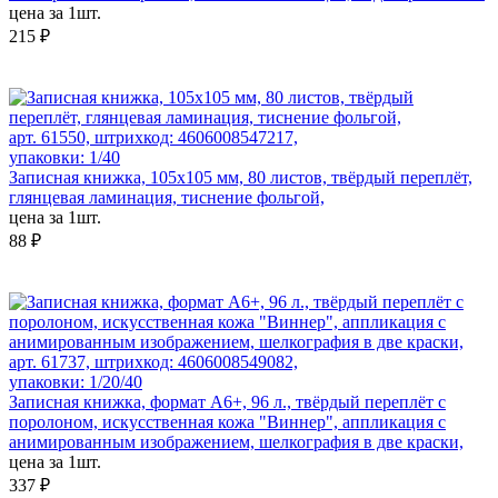
цена за 1шт.
215 ₽
арт. 61550, штрихкод: 4606008547217,
упаковки: 1/40
Записная книжка, 105х105 мм, 80 листов, твёрдый переплёт,
глянцевая ламинация, тиснение фольгой,
цена за 1шт.
88 ₽
арт. 61737, штрихкод: 4606008549082,
упаковки: 1/20/40
Записная книжка, формат А6+, 96 л., твёрдый переплёт с
поролоном, искусственная кожа "Виннер", аппликация с
анимированным изображением, шелкография в две краски,
цена за 1шт.
337 ₽