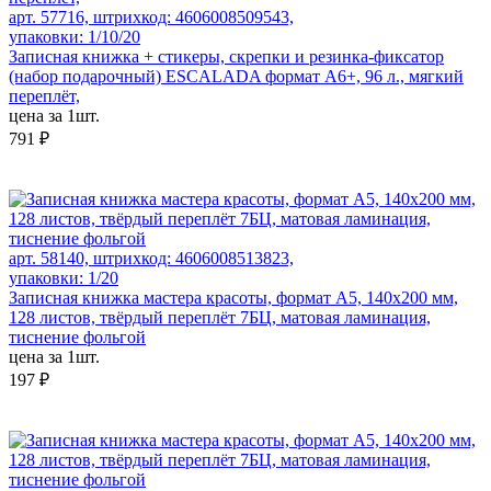
арт. 57716, штрихкод: 4606008509543,
упаковки: 1/10/20
Записная книжка + стикеры, скрепки и резинка-фиксатор
(набор подарочный) ESCALADA формат А6+, 96 л., мягкий
переплёт,
цена за 1шт.
791 ₽
арт. 58140, штрихкод: 4606008513823,
упаковки: 1/20
Записная книжка мастера красоты, формат А5, 140х200 мм,
128 листов, твёрдый переплёт 7БЦ, матовая ламинация,
тиснение фольгой
цена за 1шт.
197 ₽