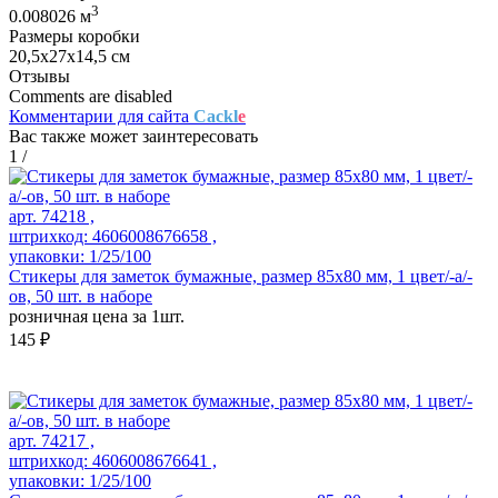
3
0.008026 м
Размеры коробки
20,5х27х14,5 см
Отзывы
Comments are disabled
Комментарии для сайта
Cackl
e
Вас также может заинтересовать
1
/
арт. 74218 ,
штрихкод: 4606008676658 ,
упаковки: 1/25/100
Стикеры для заметок бумажные, размер 85х80 мм, 1 цвет/-а/-
ов, 50 шт. в наборе
розничная цена за 1шт.
145 ₽
арт. 74217 ,
штрихкод: 4606008676641 ,
упаковки: 1/25/100