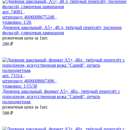
арт. 74081 ,
штрихкод: 4606008675248 ,
упаковки: 1/26
Дневник школьный, А5+, 48 л, твёрдый переплёт, тиснение
фольгой, глянцевая ламинация
розничная цена за 1шт.
280 ₽
арт. 73314 ,
штрихкод: 4606008667496 ,
упаковки: 1/15/30
Дневник школьный, формат А5+, 48л., твёрдый переплёт с
поролоном, искусственная кожа "Сариф", печать
полноцветная,
розничная цена за 1шт.
588 ₽