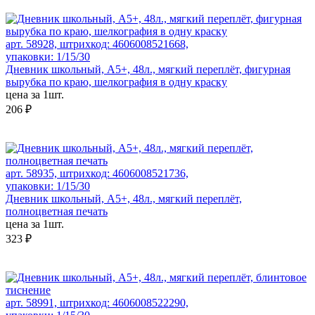
арт. 58928, штрихкод: 4606008521668,
упаковки: 1/15/30
Дневник школьный, А5+, 48л., мягкий переплёт, фигурная
вырубка по краю, шелкография в одну краску
цена за 1шт.
206 ₽
арт. 58935, штрихкод: 4606008521736,
упаковки: 1/15/30
Дневник школьный, А5+, 48л., мягкий переплёт,
полноцветная печать
цена за 1шт.
323 ₽
арт. 58991, штрихкод: 4606008522290,