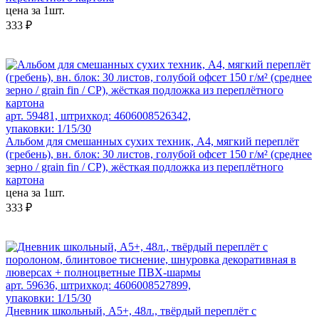
цена за 1шт.
333 ₽
арт. 59481, штрихкод: 4606008526342,
упаковки: 1/15/30
Альбом для смешанных сухих техник, А4, мягкий переплёт
(гребень), вн. блок: 30 листов, голубой офсет 150 г/м² (среднее
зерно / grain fin / CP), жёсткая подложка из переплётного
картона
цена за 1шт.
333 ₽
арт. 59636, штрихкод: 4606008527899,
упаковки: 1/15/30
Дневник школьный, А5+, 48л., твёрдый переплёт с