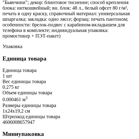
"Бьянчини"; декор: блинтовое тиснение; способ крепления
блока: ниткошвейный; вн. блок: 48 л., белый офсет 80 г/м²,
печать в одну краску, справочный материал: универсальная
шпаргалка; закладка: одно ляссе; форзац: печать пантоном;
особенности: брелок-подвес с карабином-вкладышем для
телефона в комплекте; индивидуальная упаковка:
промостикер + ПЭТ-пакет)
Упаковка
Единица товара
Единица товара
1 шт
Вес единицы товара
0.275 кг
Объем единицы товара
3
0.000461 м
Размеры единицы товара
1х24х19,2 см
Штрихкод единицы товара
4606008657947
Миниупаковка