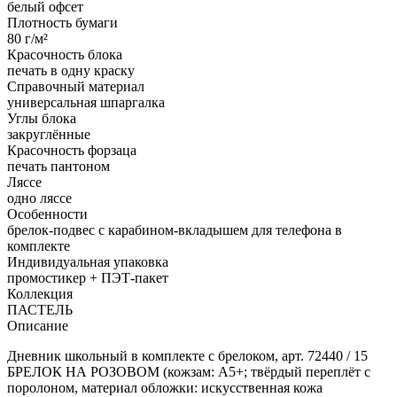
белый офсет
Плотность бумаги
80 г/м²
Красочность блока
печать в одну краску
Справочный материал
универсальная шпаргалка
Углы блока
закруглённые
Красочность форзаца
печать пантоном
Ляссе
одно ляссе
Особенности
брелок-подвес с карабином-вкладышем для телефона в
комплекте
Индивидуальная упаковка
промостикер + ПЭТ-пакет
Коллекция
ПАСТЕЛЬ
Описание
Дневник школьный в комплекте с брелоком, арт. 72440 / 15
БРЕЛОК НА РОЗОВОМ (кожзам: А5+; твёрдый переплёт с
поролоном, материал обложки: искусственная кожа