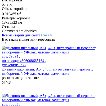
Вес коробки
5.43 кг
Объем коробки
3
0.010465 м
Размеры коробки
13х35х23 см
Отзывы
Comments are disabled
Комментарии для сайта
Cackl
e
Вас также может заинтересовать
1
/
арт. 73084 ,
штрихкод: 4606008665164 ,
упаковки: 1/36
Дневник школьный, А5+, 48 л, интегральный переплёт,
выборочный УФ-лак, матовая ламинация
розничная цена за 1шт.
219 ₽
арт. 73083 ,