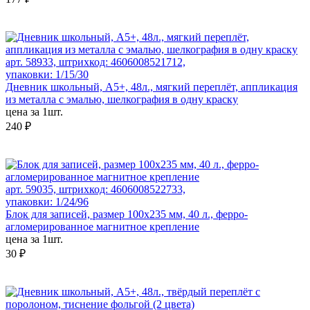
арт. 58933, штрихкод: 4606008521712,
упаковки: 1/15/30
Дневник школьный, А5+, 48л., мягкий переплёт, аппликация
из металла с эмалью, шелкография в одну краску
цена за 1шт.
240 ₽
арт. 59035, штрихкод: 4606008522733,
упаковки: 1/24/96
Блок для записей, размер 100x235 мм, 40 л., ферро-
агломерированное магнитное крепление
цена за 1шт.
30 ₽