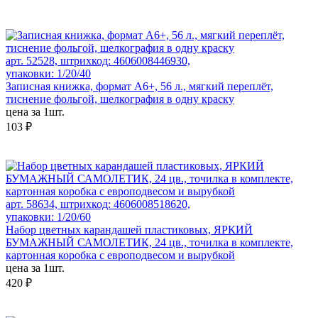
арт. 52528, штрихкод: 4606008446930,
упаковки: 1/20/40
Записная книжка, формат А6+, 56 л., мягкий переплёт,
тиснение фольгой, шелкография в одну краску
цена за 1шт.
103 ₽
арт. 58634, штрихкод: 4606008518620,
упаковки: 1/20/60
Набор цветных карандашей пластиковых, ЯРКИЙ
БУМАЖНЫЙ САМОЛЕТИК, 24 цв., точилка в комплекте,
картонная коробка с европодвесом и вырубкой
цена за 1шт.
420 ₽