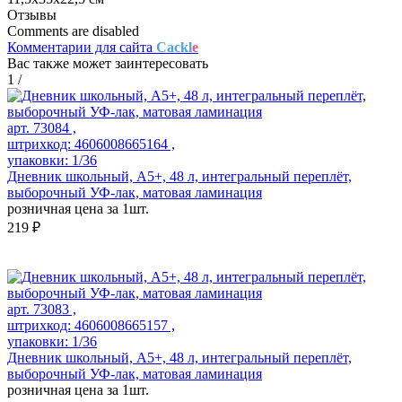
Отзывы
Comments are disabled
Комментарии для сайта
Cackl
e
Вас также может заинтересовать
1
/
арт. 73084 ,
штрихкод: 4606008665164 ,
упаковки: 1/36
Дневник школьный, А5+, 48 л, интегральный переплёт,
выборочный УФ-лак, матовая ламинация
розничная цена за 1шт.
219 ₽
арт. 73083 ,
штрихкод: 4606008665157 ,
упаковки: 1/36
Дневник школьный, А5+, 48 л, интегральный переплёт,
выборочный УФ-лак, матовая ламинация
розничная цена за 1шт.