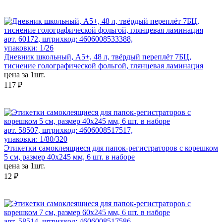
арт. 60172, штрихкод: 4606008533388,
упаковки: 1/26
Дневник школьный, А5+, 48 л, твёрдый переплёт 7БЦ,
тиснение голографической фольгой, глянцевая ламинация
цена за 1шт.
117 ₽
арт. 58507, штрихкод: 4606008517517,
упаковки: 1/80/320
Этикетки самоклеящиеся для папок-регистраторов с корешком
5 см, размер 40x245 мм, 6 шт. в наборе
цена за 1шт.
12 ₽
арт. 58514, штрихкод: 4606008517586,