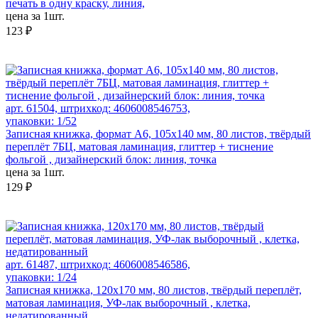
печать в одну краску, линия,
цена за 1шт.
123 ₽
арт. 61504, штрихкод: 4606008546753,
упаковки: 1/52
Записная книжка, формат А6, 105х140 мм, 80 листов, твёрдый
переплёт 7БЦ, матовая ламинация, глиттер + тиснение
фольгой , дизайнерский блок: линия, точка
цена за 1шт.
129 ₽
арт. 61487, штрихкод: 4606008546586,
упаковки: 1/24
Записная книжка, 120х170 мм, 80 листов, твёрдый переплёт,
матовая ламинация, УФ-лак выборочный , клетка,
недатированный