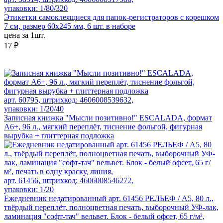
упаковки: 1/80/320
Этикетки самоклеящиеся для папок-регистраторов с корешком
7 см, размер 60x245 мм, 6 шт. в наборе
цена за 1шт.
17 ₽
арт. 60795, штрихкод: 4606008539632,
упаковки: 1/20/40
Записная книжка "Мысли позитивно!" ESCALADA, формат
А6+, 96 л., мягкий переплёт, тиснение фольгой, фигурная
вырубка + глиттерная подложка
арт. 61456, штрихкод: 4606008546272,
упаковки: 1/20
Ежедневник недатированный арт. 61456 РЕЛЬЕФ / А5, 80 л.,
твёрдый переплёт, полноцветная печать, выборочный УФ-лак,
ламинация "софт-тач" вельвет. Блок - белый офсет, 65 г/м²,