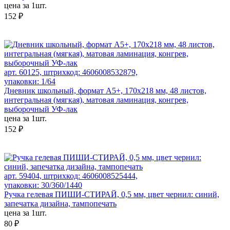
цена за 1шт.
152 ₽
арт. 60125, штрихкод: 4606008532879,
упаковки: 1/64
Дневник школьный, формат А5+, 170х218 мм, 48 листов,
интегральная (мягкая), матовая ламинация, конгрев,
выборочный УФ-лак
цена за 1шт.
152 ₽
арт. 59404, штрихкод: 4606008525444,
упаковки: 30/360/1440
Ручка гелевая ПИШИ-СТИРАЙ, 0,5 мм, цвет чернил: синий,
запечатка дизайна, тампопечать
цена за 1шт.
80 ₽