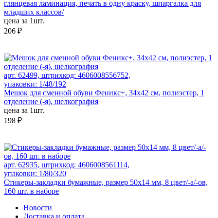
глянцевая ламинация, печать в одну краску, шпаргалка для
младших классов/
цена за 1шт.
206 ₽
арт. 62499, штрихкод: 4606008556752,
упаковки: 1/48/192
Мешок для сменной обуви Феникс+, 34х42 см, полиэстер, 1
отделение (-я), шелкография
цена за 1шт.
198 ₽
арт. 62935, штрихкод: 4606008561114,
упаковки: 1/80/320
Стикеры-закладки бумажные, размер 50x14 мм, 8 цвет/-а/-ов,
160 шт. в наборе
Новости
Доставка и оплата