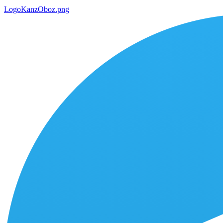
LogoKanzOboz.png