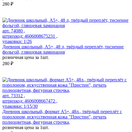
280 ₽
арт. 74080 ,
штрихкод: 4606008675231 ,
упаковки: 1/26
Дневник школьный, А5+, 48 л, твёрдый переплёт, тиснение
фольгой, глянцевая ламинация
розничная цена за 1шт.
280 ₽
арт. 73312 ,
штрихкод: 4606008667472 ,
упаковки: 1/15/30
Дневник школьный, формат А5+, 48л., твёрдый переплёт с
поролоном, искусственная кожа "Пристин", печать
полноцветная, фигурная строчка,
розничная цена за 1шт.