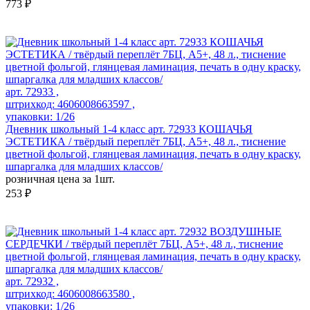
773 ₽
арт. 72933 ,
штрихкод: 4606008663597 ,
упаковки: 1/26
Дневник школьный 1-4 класс арт. 72933 КОШАЧЬЯ
ЭСТЕТИКА / твёрдый переплёт 7БЦ, А5+, 48 л., тиснение
цветной фольгой, глянцевая ламинация, печать в одну краску,
шпаргалка для младших классов/
розничная цена за 1шт.
253 ₽
арт. 72932 ,
штрихкод: 4606008663580 ,
упаковки: 1/26