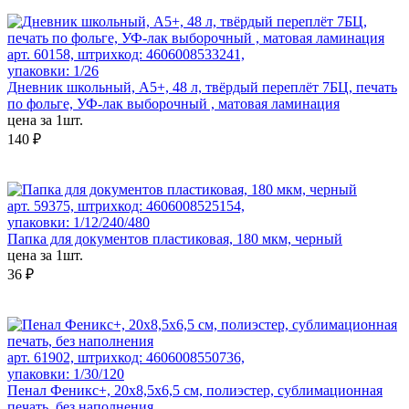
арт. 60158, штрихкод: 4606008533241,
упаковки: 1/26
Дневник школьный, А5+, 48 л, твёрдый переплёт 7БЦ, печать
по фольге, УФ-лак выборочный , матовая ламинация
цена за 1шт.
140 ₽
арт. 59375, штрихкод: 4606008525154,
упаковки: 1/12/240/480
Папка для документов пластиковая, 180 мкм, черный
цена за 1шт.
36 ₽
арт. 61902, штрихкод: 4606008550736,
упаковки: 1/30/120
Пенал Феникс+, 20х8,5х6,5 см, полиэстер, сублимационная
печать, без наполнения