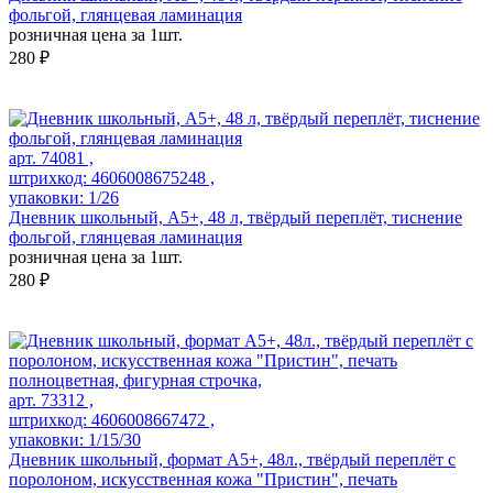
фольгой, глянцевая ламинация
розничная цена за 1шт.
280 ₽
арт. 74081 ,
штрихкод: 4606008675248 ,
упаковки: 1/26
Дневник школьный, А5+, 48 л, твёрдый переплёт, тиснение
фольгой, глянцевая ламинация
розничная цена за 1шт.
280 ₽
арт. 73312 ,
штрихкод: 4606008667472 ,
упаковки: 1/15/30
Дневник школьный, формат А5+, 48л., твёрдый переплёт с
поролоном, искусственная кожа "Пристин", печать