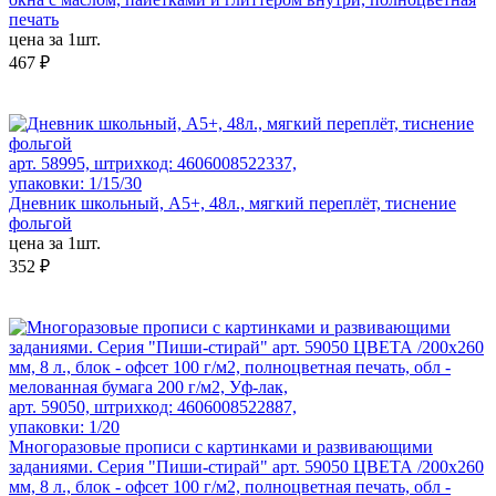
печать
цена за 1шт.
467 ₽
арт. 58995, штрихкод: 4606008522337,
упаковки: 1/15/30
Дневник школьный, А5+, 48л., мягкий переплёт, тиснение
фольгой
цена за 1шт.
352 ₽
арт. 59050, штрихкод: 4606008522887,
упаковки: 1/20
Многоразовые прописи с картинками и развивающими
заданиями. Серия "Пиши-стирай" арт. 59050 ЦВЕТА /200х260
мм, 8 л., блок - офсет 100 г/м2, полноцветная печать, обл -