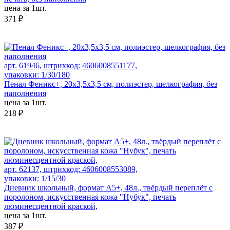
цена за 1шт.
371 ₽
арт. 61946, штрихкод: 4606008551177,
упаковки: 1/30/180
Пенал Феникс+, 20x3,5x3,5 см, полиэстер, шелкография, без
наполнения
цена за 1шт.
218 ₽
арт. 62137, штрихкод: 4606008553089,
упаковки: 1/15/30
Дневник школьный, формат А5+, 48л., твёрдый переплёт с
поролоном, искусственная кожа "Нубук", печать
люминесцентной краской,
цена за 1шт.
387 ₽