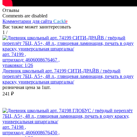
Отзывы
Comments are disabled
Комментарии для сайта
Cackl
e
Вас также может заинтересовать
1
/
арт. 74199 ,
штрихкод: 4606008676467 ,
упаковки: 1/26
Дневник школьный арт. 74199 СИТИ-ДРАЙВ / твёрдый
переплёт 7БЦ, А5+, 48 л., глянцевая ламинация, печать в одну
краску, универсальная шпаргалка/
розничная цена за 1шт.
241 ₽
арт. 74198 ,
штрихкод: 4606008676450 ,