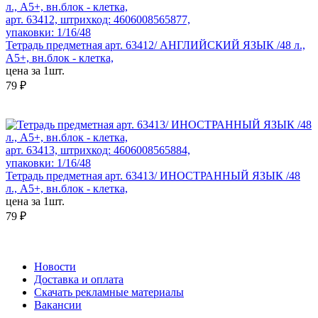
арт. 63412, штрихкод: 4606008565877,
упаковки: 1/16/48
Тетрадь предметная арт. 63412/ АНГЛИЙСКИЙ ЯЗЫК /48 л.,
А5+, вн.блок - клетка,
цена за 1шт.
79 ₽
арт. 63413, штрихкод: 4606008565884,
упаковки: 1/16/48
Тетрадь предметная арт. 63413/ ИНОСТРАННЫЙ ЯЗЫК /48
л., А5+, вн.блок - клетка,
цена за 1шт.
79 ₽
Новости
Доставка и оплата
Скачать рекламные материалы
Вакансии