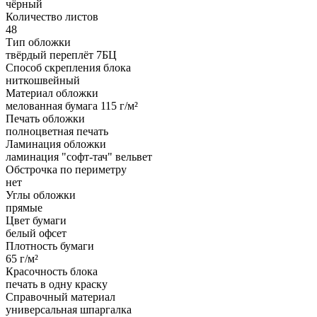
чёрный
Количество листов
48
Тип обложки
твёрдый переплёт 7БЦ
Способ скрепления блока
ниткошвейный
Материал обложки
мелованная бумага 115 г/м²
Печать обложки
полноцветная печать
Ламинация обложки
ламинация "софт-тач" вельвет
Обстрочка по периметру
нет
Углы обложки
прямые
Цвет бумаги
белый офсет
Плотность бумаги
65 г/м²
Красочность блока
печать в одну краску
Справочный материал
универсальная шпаргалка