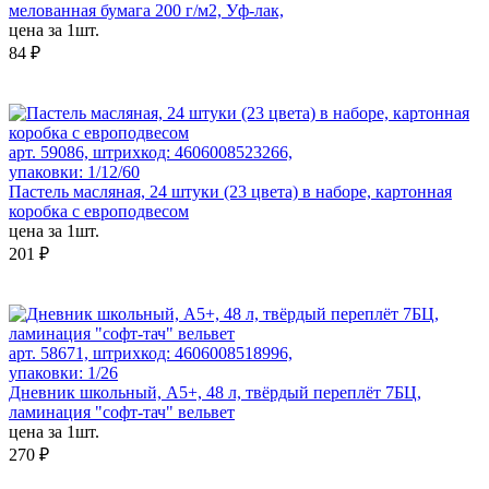
мелованная бумага 200 г/м2, Уф-лак,
цена за 1шт.
84 ₽
арт. 59086, штрихкод: 4606008523266,
упаковки: 1/12/60
Пастель масляная, 24 штуки (23 цвета) в наборе, картонная
коробка с европодвесом
цена за 1шт.
201 ₽
арт. 58671, штрихкод: 4606008518996,
упаковки: 1/26
Дневник школьный, А5+, 48 л, твёрдый переплёт 7БЦ,
ламинация "софт-тач" вельвет
цена за 1шт.
270 ₽