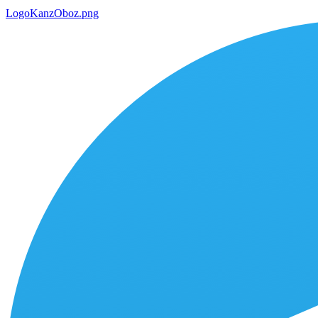
LogoKanzOboz.png