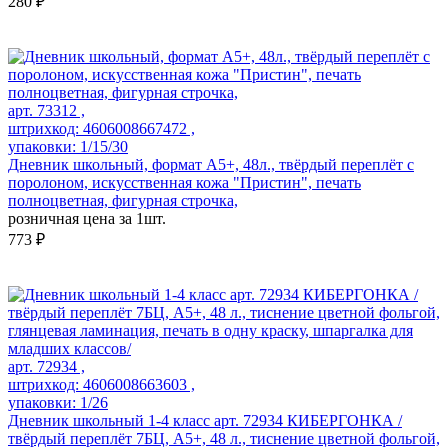
280 ₽
арт. 73312 ,
штрихкод: 4606008667472 ,
упаковки: 1/15/30
Дневник школьный, формат А5+, 48л., твёрдый переплёт с
поролоном, искусственная кожа "Пристин", печать
полноцветная, фигурная строчка,
розничная цена за 1шт.
773 ₽
арт. 72934 ,
штрихкод: 4606008663603 ,
упаковки: 1/26
Дневник школьный 1-4 класс арт. 72934 КИБЕРГОНКА /
твёрдый переплёт 7БЦ, А5+, 48 л., тиснение цветной фольгой,