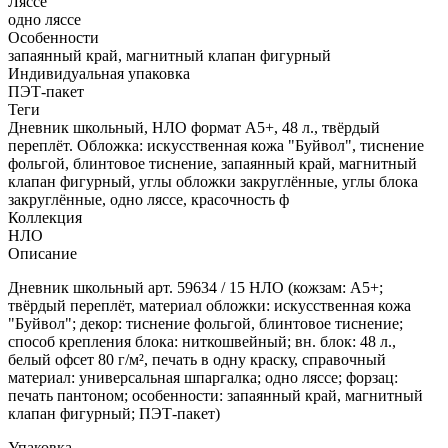
Ляссе
одно ляссе
Особенности
запаянный край, магнитный клапан фигурный
Индивидуальная упаковка
ПЭТ-пакет
Теги
Дневник школьный, НЛО формат А5+, 48 л., твёрдый
переплёт. Обложка: искусственная кожа "Буйвол", тиснение
фольгой, блинтовое тиснение, запаянный край, магнитный
клапан фигурный, углы обложки закруглённые, углы блока
закруглённые, одно ляссе, красочность ф
Коллекция
НЛО
Описание
Дневник школьный арт. 59634 / 15 НЛО (кожзам: А5+;
твёрдый переплёт, материал обложки: искусственная кожа
"Буйвол"; декор: тиснение фольгой, блинтовое тиснение;
способ крепления блока: ниткошвейный; вн. блок: 48 л.,
белый офсет 80 г/м², печать в одну краску, справочный
материал: универсальная шпаргалка; одно ляссе; форзац:
печать пантоном; особенности: запаянный край, магнитный
клапан фигурный; ПЭТ-пакет)
Упаковка