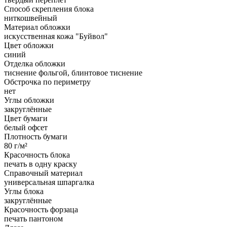
Способ скрепления блока
ниткошвейный
Материал обложки
искусственная кожа "Буйвол"
Цвет обложки
синий
Отделка обложки
тиснение фольгой, блинтовое тиснение
Обстрочка по периметру
нет
Углы обложки
закруглённые
Цвет бумаги
белый офсет
Плотность бумаги
80 г/м²
Красочность блока
печать в одну краску
Справочный материал
универсальная шпаргалка
Углы блока
закруглённые
Красочность форзаца
печать пантоном