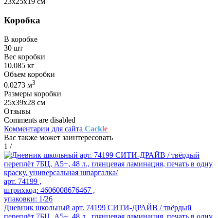
23х25х19 см
Коробка
В коробке
30 шт
Вес коробки
10.085 кг
Объем коробки
3
0.0273 м
Размеры коробки
25х39х28 см
Отзывы
Comments are disabled
Комментарии для сайта
Cackl
e
Вас также может заинтересовать
1
/
арт. 74199 ,
штрихкод: 4606008676467 ,
упаковки: 1/26
Дневник школьный арт. 74199 СИТИ-ДРАЙВ / твёрдый
переплёт 7БЦ, А5+, 48 л., глянцевая ламинация, печать в одну