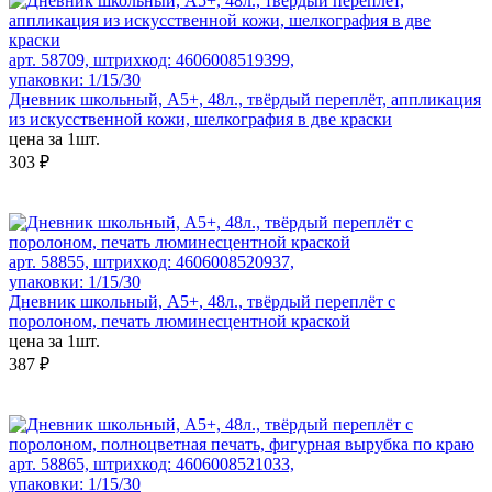
арт. 58709, штрихкод: 4606008519399,
упаковки: 1/15/30
Дневник школьный, А5+, 48л., твёрдый переплёт, аппликация
из искусственной кожи, шелкография в две краски
цена за 1шт.
303 ₽
арт. 58855, штрихкод: 4606008520937,
упаковки: 1/15/30
Дневник школьный, А5+, 48л., твёрдый переплёт с
поролоном, печать люминесцентной краской
цена за 1шт.
387 ₽
арт. 58865, штрихкод: 4606008521033,
упаковки: 1/15/30