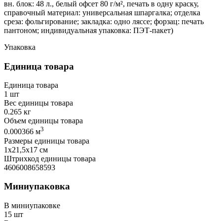
вн. блок: 48 л., белый офсет 80 г/м², печать в одну краску,
справочный материал: универсальная шпаргалка; отделка
среза: фольгирование; закладка: одно ляссе; форзац: печать
пантоном; индивидуальная упаковка: ПЭТ-пакет)
Упаковка
Единица товара
Единица товара
1 шт
Вес единицы товара
0.265 кг
Объем единицы товара
3
0.000366 м
Размеры единицы товара
1х21,5х17 см
Штрихкод единицы товара
4606008658593
Миниупаковка
В миниупаковке
15 шт