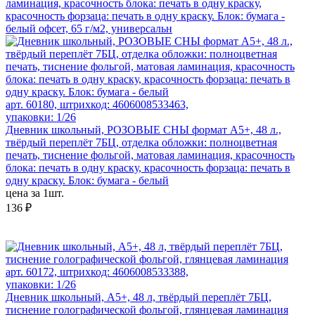
ламинация, красочность блока: печать в одну краску,
красочность форзаца: печать в одну краску. Блок: бумага -
белый офсет, 65 г/м2, универсальн
арт. 60180, штрихкод: 4606008533463,
упаковки: 1/26
Дневник школьный, РОЗОВЫЕ СНЫ формат А5+, 48 л.,
твёрдый переплёт 7БЦ, отделка обложки: полноцветная
печать, тиснение фольгой, матовая ламинация, красочность
блока: печать в одну краску, красочность форзаца: печать в
одну краску. Блок: бумага - белый
цена за 1шт.
136 ₽
арт. 60172, штрихкод: 4606008533388,
упаковки: 1/26
Дневник школьный, А5+, 48 л, твёрдый переплёт 7БЦ,
тиснение голографической фольгой, глянцевая ламинация