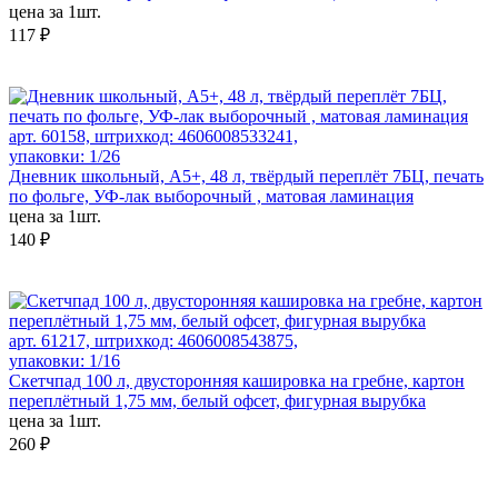
цена за 1шт.
117 ₽
арт. 60158, штрихкод: 4606008533241,
упаковки: 1/26
Дневник школьный, А5+, 48 л, твёрдый переплёт 7БЦ, печать
по фольге, УФ-лак выборочный , матовая ламинация
цена за 1шт.
140 ₽
арт. 61217, штрихкод: 4606008543875,
упаковки: 1/16
Скетчпад 100 л, двусторонняя кашировка на гребне, картон
переплётный 1,75 мм, белый офсет, фигурная вырубка
цена за 1шт.
260 ₽