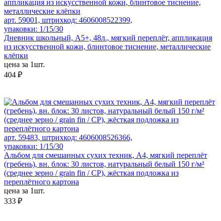
арт. 59001, штрихкод: 4606008522399,
упаковки: 1/15/30
Дневник школьный, А5+, 48л., мягкий переплёт, аппликация
из искусственной кожи, блинтовое тиснение, металлические
клёпки
цена за 1шт.
404 ₽
арт. 59483, штрихкод: 4606008526366,
упаковки: 1/15/30
Альбом для смешанных сухих техник, А4, мягкий переплёт
(гребень), вн. блок: 30 листов, натуральный белый 150 г/м²
(среднее зерно / grain fin / CP), жёсткая подложка из
переплётного картона
цена за 1шт.
333 ₽