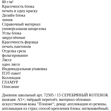
80 г/м²
Красочность блока
печать в одну краску
Дизайн блока
линия
Справочный материал
универсальная шпаргалка
Углы блока
закруглённые
Красочность форзаца
печать пантоном
Отделка среза
фольгирование
Ляссе
одно ляссе
Индивидуальная упаковка
ПЭТ-пакет
Коллекция
ГЛАМУР
Описание
Дневник школьный арт. 72505 / 15 СЕРЕБРЯНЫЙ КОТЕНОК
(кожзам: А5+; твёрдый переплёт, материал обложки:
искусственная кожа "Плонже"; декор: аппликация из резины,
аппликация из страз; способ крепления блока: ниткошвейный;