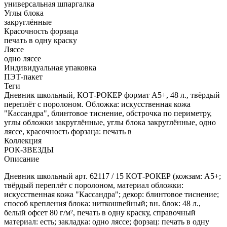
универсальная шпаргалка
Углы блока
закруглённые
Красочность форзаца
печать в одну краску
Ляссе
одно ляссе
Индивидуальная упаковка
ПЭТ-пакет
Теги
Дневник школьный, КОТ-РОКЕР формат А5+, 48 л., твёрдый
переплёт с поролоном. Обложка: искусственная кожа
"Кассандра", блинтовое тиснение, обстрочка по периметру,
углы обложки закруглённые, углы блока закруглённые, одно
ляссе, красочность форзаца: печать в
Коллекция
РОК-ЗВЕЗДЫ
Описание
Дневник школьный арт. 62117 / 15 КОТ-РОКЕР (кожзам: А5+;
твёрдый переплёт с поролоном, материал обложки:
искусственная кожа "Кассандра"; декор: блинтовое тиснение;
способ крепления блока: ниткошвейный; вн. блок: 48 л.,
белый офсет 80 г/м², печать в одну краску, справочный
материал: есть; закладка: одно ляссе; форзац: печать в одну