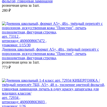
фольгой, глянцевая ламинация
розничная цена за 1шт.
280 ₽
арт. 73312 ,
штрихкод: 4606008667472 ,
упаковки: 1/15/30
Дневник школьный, формат А5+, 48л., твёрдый переплёт с
поролоном, искусственная кожа "Пристин", печать
полноцветная, фигурная строчка,
розничная цена за 1шт.
773 ₽
арт. 72934 ,
штрихкод: 4606008663603 ,
упаковки: 1/26