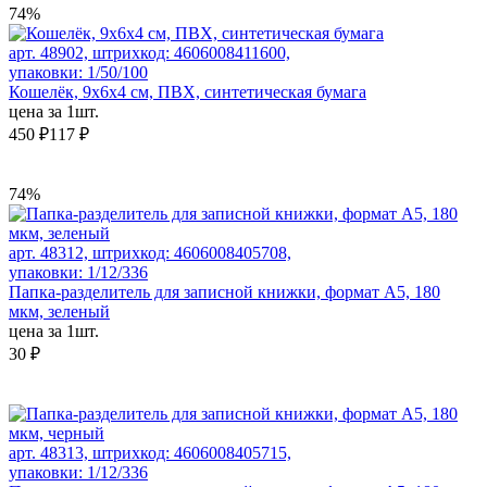
74%
арт. 48902, штрихкод: 4606008411600,
упаковки: 1/50/100
Кошелёк, 9х6х4 см, ПВХ, синтетическая бумага
цена за 1шт.
450 ₽
117 ₽
74%
арт. 48312, штрихкод: 4606008405708,
упаковки: 1/12/336
Папка-разделитель для записной книжки, формат А5, 180
мкм, зеленый
цена за 1шт.
30 ₽
арт. 48313, штрихкод: 4606008405715,
упаковки: 1/12/336