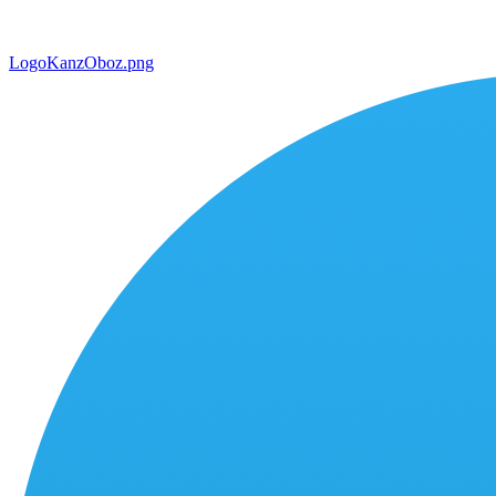
LogoKanzOboz.png