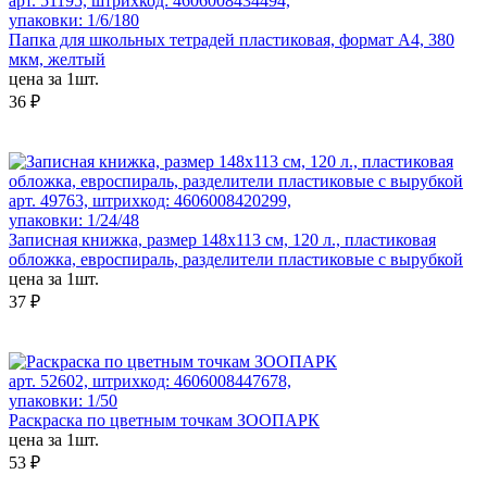
арт. 51195, штрихкод: 4606008434494,
упаковки: 1/6/180
Папка для школьных тетрадей пластиковая, формат А4, 380
мкм, желтый
цена за 1шт.
36 ₽
арт. 49763, штрихкод: 4606008420299,
упаковки: 1/24/48
Записная книжка, размер 148х113 см, 120 л., пластиковая
обложка, евроспираль, разделители пластиковые с вырубкой
цена за 1шт.
37 ₽
арт. 52602, штрихкод: 4606008447678,
упаковки: 1/50
Раскраска по цветным точкам ЗООПАРК
цена за 1шт.
53 ₽