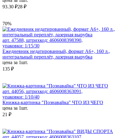
цена за 1шт.
93.30 ₽
28 ₽
70%
арт. 47588, штрихкод: 4606008398390,
упаковки: 1/15/30
Ежедневник недатированный, формат А6+, 160 л.,
интегральный переплёт, лазерная вырубка
цена за 1шт.
135 ₽
арт. 44056, штрихкод: 4606008363091,
упаковки: 1/10/40
Книжка-картинка "Познавайка" ЧТО ИЗ ЧЕГО
цена за 1шт.
21 ₽
арт. 44057, штрихкод: 4606008363107,