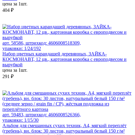
цена за 1шт.
404 ₽
арт. 58586, штрихкод: 4606008518309,
упаковки: 1/24/192
Набор цветных карандашей деревянных, ЗАЙКА-
КОСМОНАВТ, 12 цв., картонная коробка с европодвесом и
вырубкой
цена за 1шт.
291 ₽
арт. 59483, штрихкод: 4606008526366,
упаковки: 1/15/30
Альбом для смешанных сухих техник, А4, мягкий переплёт
(гребень), вн. блок: 30 листов, натуральный белый 150 г/м²