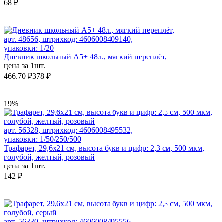
68 ₽
арт. 48656, штрихкод: 4606008409140,
упаковки: 1/20
Дневник школьный А5+ 48л., мягкий переплёт,
цена за 1шт.
466.70 ₽
378 ₽
19%
арт. 56328, штрихкод: 4606008495532,
упаковки: 1/50/250/500
Трафарет, 29,6х21 см, высота букв и цифр: 2,3 см, 500 мкм,
голубой, желтый, розовый
цена за 1шт.
142 ₽
арт. 56330, штрихкод: 4606008495556,