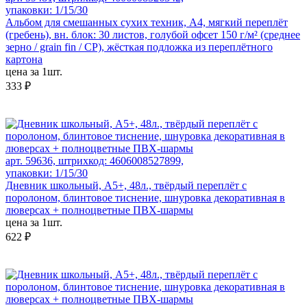
упаковки: 1/15/30
Альбом для смешанных сухих техник, А4, мягкий переплёт
(гребень), вн. блок: 30 листов, голубой офсет 150 г/м² (среднее
зерно / grain fin / CP), жёсткая подложка из переплётного
картона
цена за 1шт.
333 ₽
арт. 59636, штрихкод: 4606008527899,
упаковки: 1/15/30
Дневник школьный, А5+, 48л., твёрдый переплёт с
поролоном, блинтовое тиснение, шнуровка декоративная в
люверсах + полноцветные ПВХ-шармы
цена за 1шт.
622 ₽