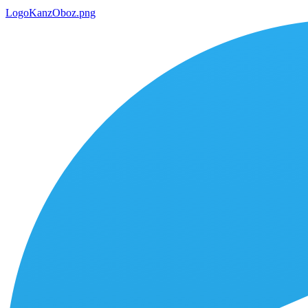
LogoKanzOboz.png