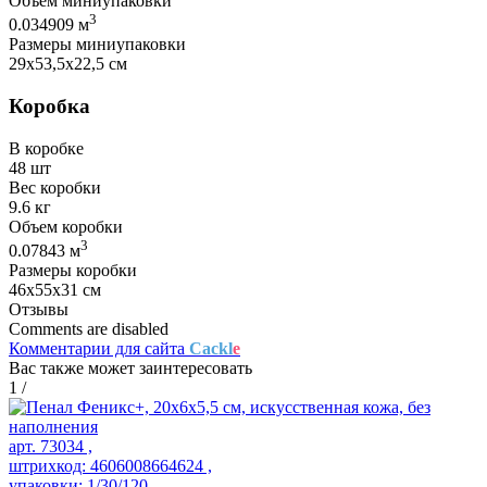
Объем миниупаковки
3
0.034909 м
Размеры миниупаковки
29х53,5х22,5 см
Коробка
В коробке
48 шт
Вес коробки
9.6 кг
Объем коробки
3
0.07843 м
Размеры коробки
46х55х31 см
Отзывы
Comments are disabled
Комментарии для сайта
Cackl
e
Вас также может заинтересовать
1
/
арт. 73034 ,
штрихкод: 4606008664624 ,
упаковки: 1/30/120