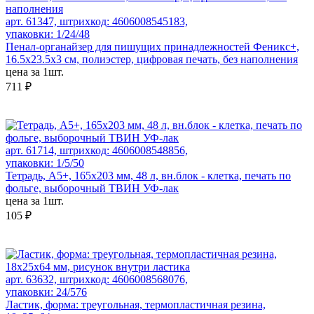
арт. 61347, штрихкод: 4606008545183,
упаковки: 1/24/48
Пенал-органайзер для пишущих принадлежностей Феникс+,
16.5х23.5х3 см, полиэстер, цифровая печать, без наполнения
цена за 1шт.
711 ₽
арт. 61714, штрихкод: 4606008548856,
упаковки: 1/5/50
Тетрадь, А5+, 165х203 мм, 48 л, вн.блок - клетка, печать по
фольге, выборочный ТВИН УФ-лак
цена за 1шт.
105 ₽
арт. 63632, штрихкод: 4606008568076,
упаковки: 24/576
Ластик, форма: треугольная, термопластичная резина,