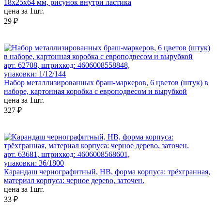
18х25х64 мм, рисунок внутри ластика
цена за 1шт.
29 ₽
арт. 62708, штрихкод: 4606008558848,
упаковки: 1/12/144
Набор металлизированных браш-маркеров, 6 цветов (штук) в
наборе, картонная коробка с европодвесом и вырубкой
цена за 1шт.
327 ₽
арт. 63681, штрихкод: 4606008568601,
упаковки: 36/1800
Карандаш чернографитный, HB, форма корпуса: трёхгранная,
материал корпуса: черное дерево, заточен.
цена за 1шт.
33 ₽