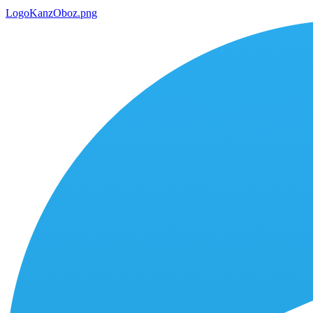
LogoKanzOboz.png