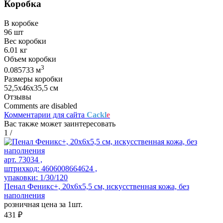
Коробка
В коробке
96 шт
Вес коробки
6.01 кг
Объем коробки
3
0.085733 м
Размеры коробки
52,5х46х35,5 см
Отзывы
Comments are disabled
Комментарии для сайта
Cackl
e
Вас также может заинтересовать
1
/
арт. 73034 ,
штрихкод: 4606008664624 ,
упаковки: 1/30/120
Пенал Феникс+, 20х6х5,5 см, искусственная кожа, без
наполнения
розничная цена за 1шт.
431 ₽