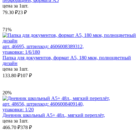
перфорацией, формата А5
цена за 1шт.
79.30 ₽
23 ₽
71%
арт. 46695, штрихкод: 4606008389312,
упаковки: 1/6/180
Папка для документов, формат А5, 180 мкм, полноцветный
дизайн
цена за 1шт.
133.80 ₽
107 ₽
20%
арт. 48656, штрихкод: 4606008409140,
упаковки: 1/20
Дневник школьный А5+ 48л., мягкий переплёт,
цена за 1шт.
466.70 ₽
378 ₽