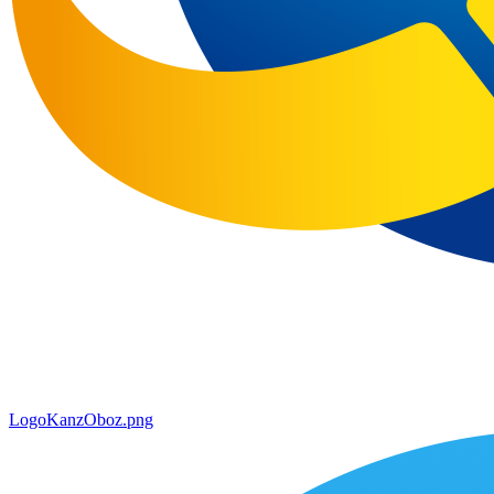
LogoKanzOboz.png