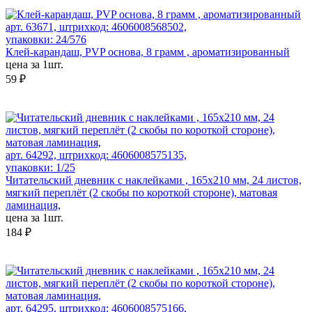
арт. 63671, штрихкод: 4606008568502,
упаковки: 24/576
Клей-карандаш, PVP основа, 8 грамм , ароматизированный
цена за 1шт.
59 ₽
арт. 64292, штрихкод: 4606008575135,
упаковки: 1/25
Читательский дневник с наклейками , 165х210 мм, 24 листов,
мягкий переплёт (2 скобы по короткой стороне), матовая
ламинация,
цена за 1шт.
184 ₽
арт. 64295, штрихкод: 4606008575166,