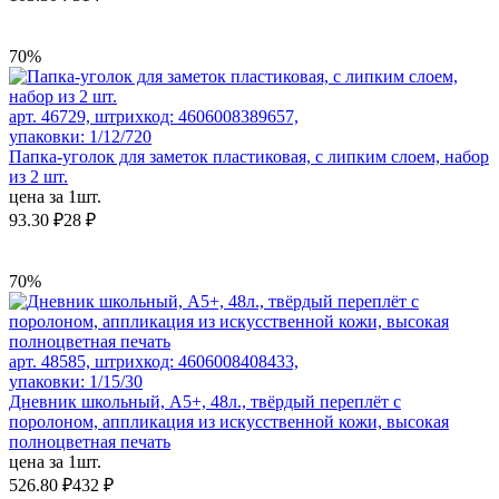
70%
арт. 46729, штрихкод: 4606008389657,
упаковки: 1/12/720
Папка-уголок для заметок пластиковая, с липким слоем, набор
из 2 шт.
цена за 1шт.
93.30 ₽
28 ₽
70%
арт. 48585, штрихкод: 4606008408433,
упаковки: 1/15/30
Дневник школьный, А5+, 48л., твёрдый переплёт с
поролоном, аппликация из искусственной кожи, высокая
полноцветная печать
цена за 1шт.
526.80 ₽
432 ₽