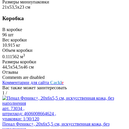
Размеры миниупаковки
21х53,5х23 см
Коробка
В коробке
96 шт
Вес коробки
10.915 кг
Объем коробки
3
0.111562 м
Размеры коробки
44,5х54,5х46 см
Отзывы
Comments are disabled
Комментарии для сайта
Cackl
e
Вас также может заинтересовать
1
/
арт. 73034 ,
штрихкод: 4606008664624 ,
упаковки: 1/30/120
Пенал Феникс+, 20х6х5,5 см, искусственная кожа, без