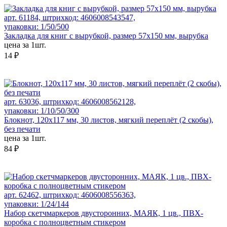
арт. 61184, штрихкод: 4606008543547,
упаковки: 1/50/500
Закладка для книг с вырубкой, размер 57x150 мм, вырубка
цена за 1шт.
14 ₽
арт. 63036, штрихкод: 4606008562128,
упаковки: 1/10/50/300
Блокнот, 120х117 мм, 30 листов, мягкий переплёт (2 скобы),
без печати
цена за 1шт.
84 ₽
арт. 62462, штрихкод: 4606008556363,
упаковки: 1/24/144
Набор скетчмаркеров двусторонних, МАЯК, 1 цв., ПВХ-
коробка с полноцветным стикером