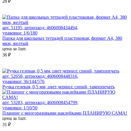
28 ₽
арт. 51195, штрихкод: 4606008434494,
упаковки: 1/6/180
Папка для школьных тетрадей пластиковая, формат А4, 380
мкм, желтый
цена за 1шт.
36 ₽
арт. 52658, штрихкод: 4606008448316,
упаковки: 36/144/576
Ручка гелевая, 0,5 мм, цвет чернил: синий, тампопечать
арт. 53283, штрихкод: 4606008454799,
упаковки: 1/10/50
Планинг с многоразовыми наклейками ПЛАНИРУЮ САМА!
цена за 1шт.
31 ₽