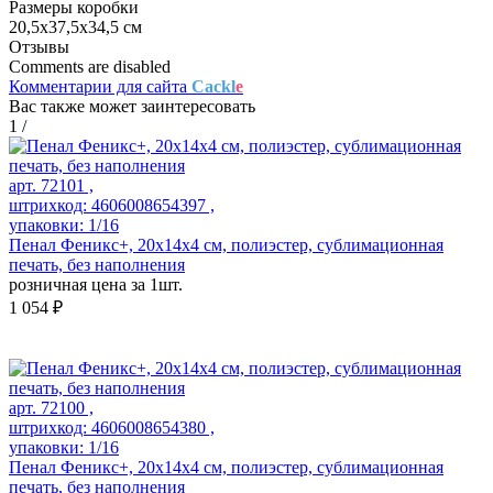
Размеры коробки
20,5х37,5х34,5 см
Отзывы
Comments are disabled
Комментарии для сайта
Cackl
e
Вас также может заинтересовать
1
/
арт. 72101 ,
штрихкод: 4606008654397 ,
упаковки: 1/16
Пенал Феникс+, 20х14х4 см, полиэстер, сублимационная
печать, без наполнения
розничная цена за 1шт.
1 054 ₽
арт. 72100 ,
штрихкод: 4606008654380 ,
упаковки: 1/16
Пенал Феникс+, 20х14х4 см, полиэстер, сублимационная
печать, без наполнения